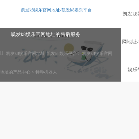
凯发k8娱乐官网地址-凯发k8娱乐平台
凯发k
国际贸易
企业资质
凯发k8娱乐官网地址的售后服务
网地址-
凯发k8娱乐官网地址-凯发k8娱乐平台
>
凯发k8娱乐官网
MARKET-SERVICE
娱乐
地址的产品中心
>
特种机器人
营销服务