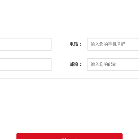
电话：
邮箱：