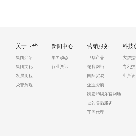
关于卫华
新闻中心
营销服务
科技
集团介绍
集团动态
卫华产品
大数据
集团文化
行业资讯
销售网络
专利技
发展历程
国际贸易
生产设
荣誉辉煌
企业资质
凯发k8娱乐官网地
址的售后服务
车库代理