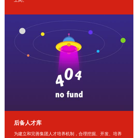
上岗。
后备人才库
为建立和完善集团人才培养机制，合理挖掘、开发、培养