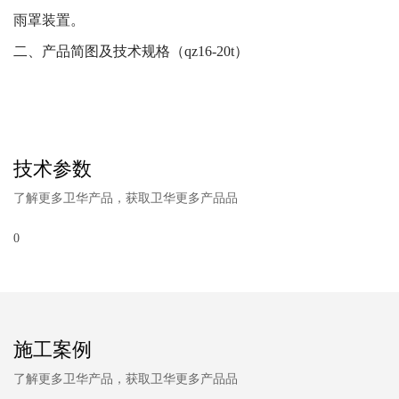
雨罩装置。
二、产品简图及技术规格（qz16-20t）
技术参数
了解更多卫华产品，获取卫华更多产品品
0
施工案例
了解更多卫华产品，获取卫华更多产品品