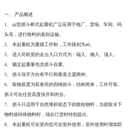
一、 产品概述
1、 qz型抓斗桥式起重机广泛应用于电厂、货场、车间、码
头等，进行散料的装卸运输。
2、 本起重机为重级工作制，工作级别为a6。
3、 进入司机室的走台入口方式为：端入、侧入、顶入。
4、 额定起重量包含抓斗自重。
5、 抓斗张开方向有平行和垂直主梁两种。
6、 取物装置为双卷筒的四绳抓斗，结构简单，工作可靠。
抓斗可在任意高度张开和闭合。
7、 抓斗只适用于自然堆积状态下的散粒物料，当抓取水下
物料或特殊物料时，须在订货时特别提出。
8、 本起重机可在室内也可在室外使用，室外使用时增加防