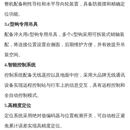
整机配备刚性导柱和水平导向轮装置，具备防摇摆和精确定
位功能。
3.c
型钩专用吊具
配备淬火用c型钩专用吊具，多个c型钩采用可拆装式销轴装
配，将连接位置设置在侧面，后期维护方便，并有效提升吊
装空间。
4.
智能控制系统
控制系统配备无线遥控以及地面中控，采用大品牌无线通讯
设备实现远程控制站与行车上的信息交互，具有远程控制和
全自动控制模式。
5.
高精度定位
定位系统采用绝对值编码器与位置检测开关，可自动校正避
免累计误差实现高精度定位。