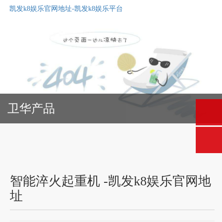
凯发k8娱乐官网地址-凯发k8娱乐平台
卫华产品
智能淬火起重机 -凯发k8娱乐官网地
址