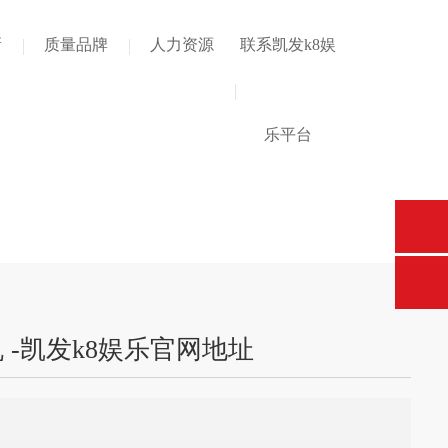
新
质量品牌
人力资源
联系凯发k8娱
乐平台
 -凯发k8娱乐官网地址