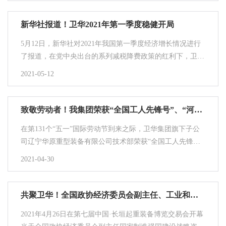
魅力博爱小学师生走进卫华智能产业园观看卫华智能产业园
电、石油化工等13个行业，获得11项授权专利，19项软件著
华作为起重行业领军企业，蝉联全国制造业单项冠军示范企
动。卫华集团党委书记、总裁俞有飞带领党员重温入党誓词
化发展。 助力脱贫攻坚 彰显企业担当为决胜全面建成小康
绩，全景展现建党百年来党和国家事业取得的历史性成就、
宣传片学生们好奇的询问起重机构造 走进卫华农场 来到卫
作权证书，发布6项企业标准。卫华大数据中心所获省级及
业，产品出口至130多个国家和地区，二者皆为优秀民族企
并为党员授课。【 温入党誓词 】 俞有飞带领党员重温入党
社会，实现第一个百年奋斗目标，卫华集团积极响应国家、
新华社报道！卫华2021年第一季度稳健开局
发生的历史性变革，生动反映全国各族人民的幸福感和自豪
华农场博爱小学的学子们步行绿色长廊 欣赏田园风光参观
以上荣誉下一步，卫华将进一步丰富“起重物流装备行业工
业。二、同为红色企业。茅台集团与卫华集团同样重视党建
誓词【 为党员授课】 俞有飞讲话俞有飞表示，波澜壮阔的
省、市政府号召，参与脱贫攻坚活动，以“金融扶贫”等6种
感。卫华起重机助力“胖五”成功发射在卫华智能产业园厂
火龙果大棚、黄瓜大棚到农田了解小麦种植、贝贝南瓜的培
业互联网平台”现有功能，深入开展5g 工业互联网技术应用
5月12日，新华社对2021年我国第一季度经济增长情况进行
工作，都是红色企业。三、同一企业理念。茅台集团“爱我
大别山革命史，是一代革命先辈留下的宝贵财富，崇高伟大
扶贫模式，对口帮扶长垣市6个贫困村、资助1个贫困村，签
区，一辆辆满载起重机产品的货车从大广高速发往全国各
育过程在卫华农场的大草坪上尽情的表演展示才艺一张张笑
开发和实践，以200万台起重设备庞大的后服务需求为市
了报道，在党中央出台的系列减税降费政策的红利下，卫华
茅台 为国争光”的企业精神与卫华“创卫华国际品牌 兴中华
的大别山精神，是党员干部锤炼坚强党性的鲜活教材。在中
订各类帮扶协议11份，成功实施产业扶贫项目3个，累计投
地。2021年1-4月份，卫华起重机产品平均每月发车400次，
脸，洋溢着成长的喜悦一双双眼睛，蕴含着未来的向往学生
场，以“设备数据 ai算法”为基础，优化和提升起重产业供需
以高质量发展推动“十四五”战略开好局、起好步，为助力谱
民族工业”的企业使命不谋而合，双方都在为振兴民族产业
国共产党成立100周年之际，卫华集团党委重温大别山革命
2021-05-12
入扶贫资金达997.1万元，以实际行动充分发挥省级扶贫龙
最高发车纪录一天发货1400吨，以良好的高质量发展势头稳
们纷纷表示，这次的研学活动在他们心里留下了一抹美好的
对接效率，促进起重行业的“供给侧改革”，打造先进完整的
写中国伟大复兴新篇章贡献了卫华力量。2021年是卫华集
作出相应的贡献。俞有飞表示，下一步，希望双方能加强党
历史，增加对党忠诚、团结奋斗的自觉，更加坚定马克思主
头企业作用，在助力决胜脱贫攻坚工作上取得了显著积极成
健开局，实现经济平稳运行。卫华车间生产线繁忙景象卫华
回忆，让他们拓展了视野，丰富了知识希望长大后，也能加
起重行业5g应用场景，推动数字经济高质量发展，为中国工
团“十四五”战略落地实施的第一年，同时也是卫华筹备上
建之间的交流合作，相互借鉴学习国有企业与民营企业党建
义的信仰和中国特色社会主义道路的信念，让大别山精神在
效。多年来，卫华集团在寻求企业自身发展的同时，始终坚
智能产业园鸟瞰图卫华集团的健康发展也带动了地方经济的
入卫华这样的大家庭为振兴民族工业做出自己的一份贡献
业互联网的可持续发展贡献智慧力量！
市、迈向转型升级的决战之年，卫华集团紧扣高质量发展要
的工作做法，以高质量党建共同推动企业高质量发展。卫华
致敬劳动者！我集团荣获“全国工人先锋号”、“河南省五一劳动奖章”两项荣誉
卫华人身上绽放新的光彩，推动卫华为中华民族伟大复兴的
持践行担当在内的君子文化核心价值观，积极履行社会责
快速发展，促进了长垣起重行业的技术进步和快速发展，目
求，走高质量、高收益、高收入的发展道路，坚持疫情防控
瞄准起重机国际前沿技术，坚持“绿色化、智能化 、定制
中国梦做出更大贡献。 俞有飞授课 集团创始人韩宪保参加
任，倾力回报社会，先后在精准脱贫、捐资助学、社会救助
前长垣已成为全国产业规模最大、集聚度最高、产业链最完
在第131个“五一”国际劳动节到来之际，卫华集团旗下子公
和企业经营两手抓，第一季度订单同比增长15.8%；销售收
化、网络化”的产品发展方向，在酿酒等多个细分行业有着
专题党课 集团党委副书记、常务副总裁苗红主持会议 围绕
等方面捐款捐物3亿多元，有力展现了一家民营企业的初心
善的桥门式起重机制造基地，是“中国起重机械名城”、国家
司辽宁华原重型装备有限公司技术部荣获“全国工人先锋
入同比增长11.1%，保持了企业的良好发展势头。“十四
卓越的业绩，希望能在智能制造方面为茅台集团作出卫华的
大别山精神，俞有飞从卫华党员走进大别山、鄂豫皖革命根
与担当。卫华荣获中国扶贫基金会“2012年度扶贫明星
新型工业化产业示范基地、中国出口起重机质量安全示范
号”荣誉称号；卫华集团员工孙斌荣获“河南省五一劳动奖
五”开局之年，我国对减税降费政策举措作出系列部署。
2021-04-30
贡献，建立有利于双方相互促进、共同发展的合作机制，共
据地的建立、鄂豫皖苏区诞生的红军部队、刘邓大军千里挺
奖”、“河南省扶贫龙头企业”等荣誉称号，集团董事长韩红
区、国家火炬计划长垣起重机产业基地、全国门桥式起重机
章”。01 辽宁华原重型装备有限公司技术部荣获“全国工人先
2020年，面对历史罕见的冲击，党中央通过实施阶段性大规
同推动民族产业发展。 向平讲话向平围绕着党建建设，品
进大别山、大别山精神的时代价值五个方面进行了授课。
安荣获“河南省脱贫攻坚奉献奖”、“河南省抗击新冠肺炎疫
械产业知名品牌示范区、国家级绿色园区。
锋号”荣誉称号中华全国总工会近日公布了《中华全国总工
模减税降费，与制度性安排相结合，全年为市场主体减负超
牌培育等方面介绍了茅台的党建特色与品牌文化特点。向平
 卫华党员走进大别山2021年4月16日至18日，卫华集团党
情民营经济先进个人”。在“首届河南企业社会责任报告发布
会关于表彰2021年全国五一劳动奖和全国工人先锋号的决
共聚卫华！全国政协经济委员会副主任、工业和信息化部原副部长刘利华等多位领导专家莅临卫华智能产业园视察
过2.6万亿元，其中减免社保费1.7万亿元。卫华集团作为全
表示，4月9日，在学习参观卫华党建做法时，卫华集团“服
委组织党员代表，走进革命老区信阳新县鄂豫皖首府革命烈
活动”中，卫华集团被评为“优秀案例”企业，蝉联“河南民营
定》，卫华集团旗下子公司辽宁华原重型装备有限公司技术
国制造业单项冠军企业，2020年销售收入不降反升，总体销
务于企业发展、服务于职工群众、服务于人才开发、服务于
士纪念馆、鄂豫皖首府博物馆、鄂豫皖苏区将帅馆、许世友
企业社会责任100强”。
2021年4月26日在第七届中国·长垣起重装备博览交易会开幕
部被授予“全国工人先锋号”。辽宁华原重型装备有限公司技
售收入增长了30%。目前,我国正处于实现中华民族伟大复兴
文化建设”的“四个服务”党建模式令人印象深刻，卫华作为
将军故里、红田惨案旧址、列宁小学、志仁小道、田铺大