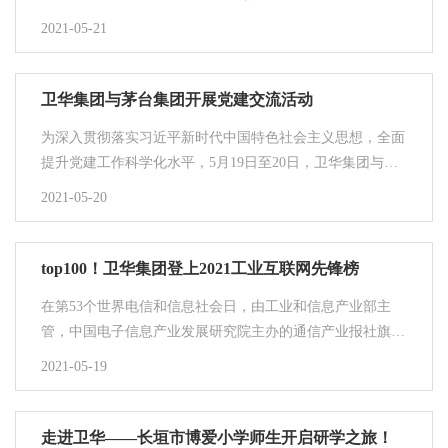
安荣获“2020河南社会责任企业”年度领军人物 2020河南社
2021-05-21
会责任颁奖盛典现场 集团董事长韩红安（图中）荣获“2020
河南社会责任企业”年度领军人物 集团党委委员、总裁办公
室主任衡振虎（右四）代表卫华集团领取“2020河南社会责
卫华集团与茅台集团开展党建交流活动
任企业”奖牌河南省国资委党委书记胡广坤、河南日报报业
为深入贯彻落实习近平新时代中国特色社会主义思想，全面
集团党委副书记、总编辑刘雅鸣致辞，河南省工商联党组成
提升党建工作科学化水平，5月19日至20日，卫华集团与茅
员、秘书长马跃峰，河南日报报业集团党委委员、副总编辑
台集团开展党建交流活动，双方举行封坛茅台酒仪式并开展
孙德中等领导出席会议并为获奖企业及企业家颁奖。郑州大
2021-05-20
党建交流座谈会，相互学习交流党建工作经验做法，双方将
学新闻与传播学院教授、博士生导师颜景毅发布“2020河南
依托各自优质资源,在党建共建、产品创新、技术创新、品
企业社会责任报告”。“2020河南社会责任企业”暨“2020社会
牌提升等方面发挥合力，共赢未来。01封坛茅台酒仪式5月
top100！卫华集团登上2021工业互联网先锋榜
责任突出责献企业家”推选活动由河南日报社、河南省人民
19日，卫华集团与茅台集团在茅台酒库车间举行封坛茅台酒
政府国有资产监督管理委员会、河南省工商业联合会联合举
在第53个世界电信和信息社会日，由工业和信息产业部主
仪式。卫华集团董事长韩红安，集团党委书记、总裁俞有
办，旨在讲好河南企业及企业家的故事，发挥社会责任企业
管，中国电子信息产业发展研究院主办的通信产业报社旗下
飞，集团副董事长韩柱安，集团党委副书记、常务副总裁苗
对河南经济社会发展的引领作用，鼓励和引导更多企业和企
网络媒体《工业互联网》，发布了以“加速制造业数字化转
红，贵州茅台酒股份有限公司总经理助理、集团营销公司党
2021-05-19
业家勇担社会责任，彰显企业担当。本次评选活动总计509
型”为主题的“2021年工业互联网先锋榜top100”，卫华集团成
委书记、董事长向平出席仪式。 韩红安封坛茅台酒 俞有飞
家企业报名参与，经过前期报名、资料审核、公开投票、专
功登榜！今年的工业互联网先锋榜top100评价体系由技术研
封坛茅台酒 韩柱安(右)封坛茅台酒 卫华集团封坛茅台酒仪
家评审等各环节，最终确定50家民营企业荣获年度企业奖，
发与创新力、助力数字化转型的应用能力、企业可持续发展
走进卫华——长垣市博爱小学师生开启研学之旅！
式封坛仪式上，韩红安、俞有飞、韩柱安为茅台酒封坛，寄
8名民营企业家荣获年度领军人物奖，15名民营企业家荣获