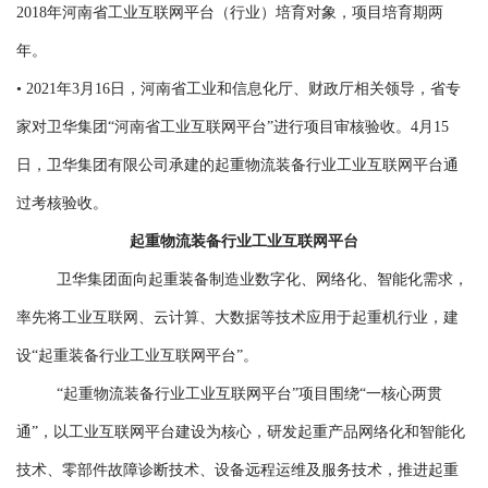
2018年河南省工业互联网平台（行业）培育对象，项目培育期两
年。
•
2021年3月16日，河南省工业和信息化厅、财政厅相关领导，省专
家对卫华集团“河南省工业互联网平台”进行项目审核验收。4月15
日，卫华集团有限公司承建的起重物流装备行业工业互联网平台通
过考核验收。
起重物流装备行业工业互联网平台
卫华集团面向起重装备制造业数字化、网络化、智能化需求，
率先将工业互联网、云计算、大数据等技术应用于起重机行业，建
设“起重装备行业工业互联网平台”。
“起重物流装备行业工业互联网平台”项目围绕“一核心两贯
通”，以工业互联网平台建设为核心，研发起重产品网络化和智能化
技术、零部件故障诊断技术、设备远程运维及服务技术，推进起重