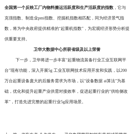
全国第一个反映工厂内物料搬运活跃度和生产活跃度的指数
，它与
克强指数、制造业pmi指数、挖掘机指数相匹配，同为经济景气指
数，将为中央政府提供精准的“起重机指数”，为宏观经济形势分析提
供重要支持。
卫华大数据中心所获省级及以上荣誉
下一步，卫华将进一步丰富“起重物流装备行业工业互联网平
台”现有功能，深入开展5g 工业互联网技术应用开发和实践，以200
万台起重设备庞大的后服务需求为市场，以“设备数据 ai算法”为基
础，优化和提升起重产业供需对接效率，促进起重行业的“供给侧改
革”，打造先进完整的起重行业5g应用场景。