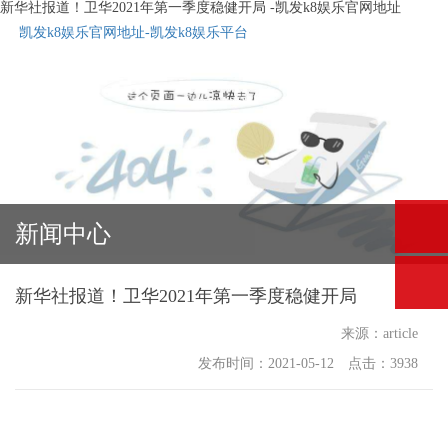
新华社报道！卫华2021年第一季度稳健开局 -凯发k8娱乐官网地址
凯发k8娱乐官网地址-凯发k8娱乐平台
新闻中心
新华社报道！卫华2021年第一季度稳健开局
来源：article
发布时间：2021-05-12 点击：3938