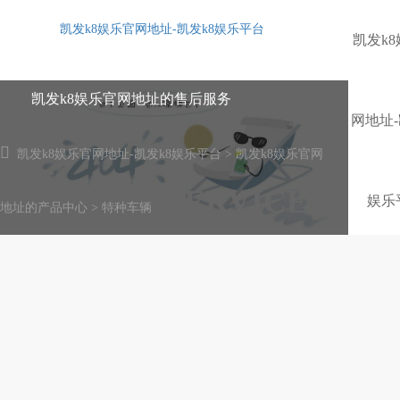
凯发k8娱乐官网地址-凯发k8娱乐平台
凯发k
国际贸易
企业资质
凯发k8娱乐官网地址的售后服务
网地址-
凯发k8娱乐官网地址-凯发k8娱乐平台
>
凯发k8娱乐官网
MARKET-SERVICE
娱乐
地址的产品中心
>
特种车辆
营销服务