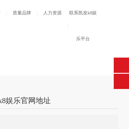
新
质量品牌
人力资源
联系凯发k8娱
乐平台
k8娱乐官网地址