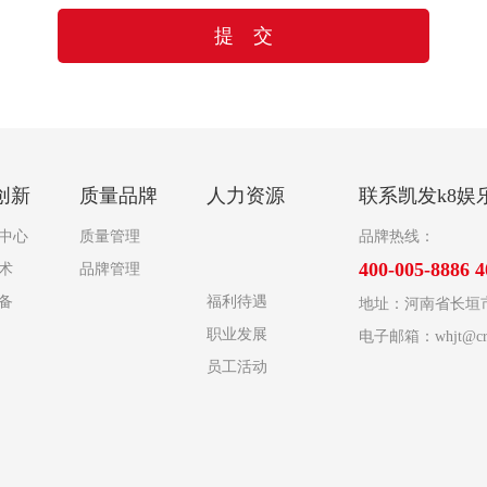
创新
质量品牌
人力资源
联系凯发k8娱
中心
质量管理
品牌热线：
400-005-8886 4
术
品牌管理
备
福利待遇
地址：河南省长垣
职业发展
电子邮箱：
whjt@c
员工活动