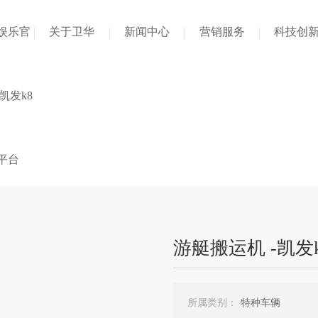
8娱乐官
关于卫华
新闻中心
营销服务
科技创
凯发k8
平台
游艇搬运机 -凯发
所属类别：
特种车辆