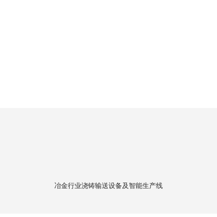
冶金行业浇铸输送设备及智能生产线