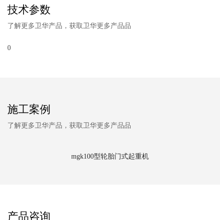
技术参数
了解更多卫华产品，获取卫华更多产品品
0
施工案例
了解更多卫华产品，获取卫华更多产品品
mgk100型轮胎门式起重机
产品咨询