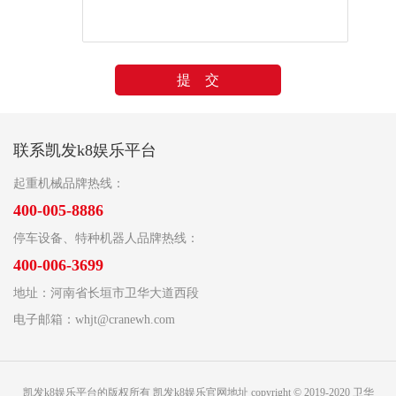
联系凯发k8娱乐平台
起重机械品牌热线：
400-005-8886
停车设备、特种机器人品牌热线：
400-006-3699
地址：河南省长垣市卫华大道西段
电子邮箱：
whjt@cranewh.com
凯发k8娱乐平台的版权所有 凯发k8娱乐官网地址 copyright © 2019-2020 卫华