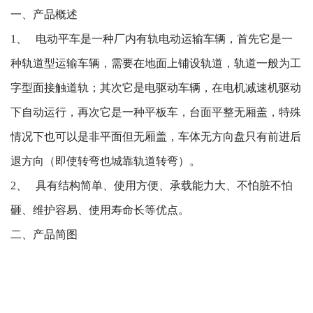
一、产品概述
1、 电动平车是一种厂内有轨电动运输车辆，首先它是一
种轨道型运输车辆，需要在地面上铺设轨道，轨道一般为工
字型面接触道轨；其次它是电驱动车辆，在电机减速机驱动
下自动运行，再次它是一种平板车，台面平整无厢盖，特殊
情况下也可以是非平面但无厢盖，车体无方向盘只有前进后
退方向（即使转弯也城靠轨道转弯）。
2、 具有结构简单、使用方便、承载能力大、不怕脏不怕
砸、维护容易、使用寿命长等优点。
二、产品简图