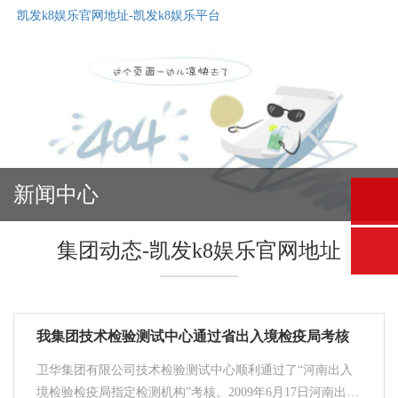
凯发k8娱乐官网地址-凯发k8娱乐平台
新闻中心
集团动态-凯发k8娱乐官网地址
我集团技术检验测试中心通过省出入境检疫局考核
卫华集团有限公司技术检验测试中心顺利通过了“河南出入
境检验检疫局指定检测机构”考核。2009年6月17日河南出入