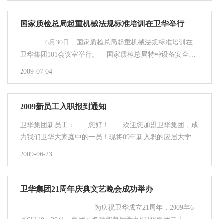
支队建设长期的支持，延续了军民鱼水之情，也体现了卫华
训、再教育管理办法。五是公司上下要形成尊重知识、尊重
名牌创建及质量管理相关经验的介绍。他说，卫华集团一直
阳先后发言。 集团人力资源中心总监苗红宣布，三连
集团卓越的发展理念和高度的社会责任感。 在驻地，集团
技术的文化氛围，相信“技术先进”、“质量可靠”、“优质服
以来高度重视品牌建设，集团经过20余年来的努力拼搏，现
国家质检总局起重机械法规标准培训在卫华举行
获得本次军训“优秀连队”荣誉称号，李晶晶等六人获得“优
慰问组成员还先后参观了守桥部队的营院建设和后勤管理，
务”、“成本控制”仍然是企业传统的、可持续的核心竞争
已发展成为中国起重行业产销量最大、品牌影响力最强、发
秀学员”荣誉称号，并向他们颁发了凯发k8娱乐官网地址的
与官兵们进行了亲切友好的交流并合影留念。 近几年来，
力；在生产方面，一是一线员工要严格按照图纸和工艺进行
6月30日，国家质检总局起重机械法规标准培训在
展速度最快、最具竞争力的企业。2006年9月，卫华牌桥、
荣誉证书和奖品。 会上，李全振说，卫华集团连续多
武警新乡支队与卫华集团结成双拥共建对子，军企携手，互
制作。二是持续完善班组管理制度，提高广大员工的企业归
卫华集团101会议室举行。 国家质检总局特种设备安全监
门式起重机被评为“中国名牌产品”；2007年6月，“卫华
年组织军训活动，使广大员工体验了军人的行为方式，学习
相支持，互相帮助，取得企业经济效益和部队基础建设的共
属感。三是编制作业规范、工艺守则、操作技能要领等基础
察局起重机械处处长尚洪，全国起重机械标准化技术委员会
牌”商标又被认定为“中国驰名商标”。品牌建设不仅推动过
2009-07-04
乐军人硬朗的工作作风和高度的责任感，形成了独具特色的
赢和谐发展。
性文件，并有一套制度和机构保证其被有效执行。四是严
赵春晖秘书长，省质监局特种设备处副处长杨建国，德国德
了卫华发展，同时也促进了地方的品牌建设，并为长垣县进
卫华军训文化。这次为期7天的军训，新入职大学生发扬了
格、认真执行《产品质量奖惩制度》；在质检方面要重新修
马格起重机械（上海）有限公司高级经理须雷博士，卫华集
入“中国起重机械之乡”、长垣起重产业集群入选“中国产业
敢打硬仗、能打胜仗的战斗作风，展示出了卫华团队的强大
订相关检验制度，认真执行《产品质量奖惩制度》，强化质
团常务副总裁俞有飞出席了大会。来自省、市、县专家和技
2009新员工入职报到通知
集团品牌50强”、跻身“中国中部经济百强县”做出了贡献。
凝聚力，达到了本次军训的预期目的。李全振强调，在今后
检人员权威等；在采购及配套方面要坚持原则，在首先保证
术人员、企业代表共200多人参加了这次培训活动。培训活
俞有飞强调，品牌建设是一个提高品牌认识的过程，是一个
的工作中，新入职大学生要严格遵守集团各项规定，以军人
卫华集团新员工： 您好！ 欢迎您加盟卫华集团，成
配套件质量的前提下，广泛选择，慎重决定，尊重凯发k8娱
动由新乡市质量技术监督局刘兴洲副局长主持。 当天上
提高市场占有率的过程，是一个产品技术提升的过程，是一
的标准来严格要求自己，为卫华事业不断奉献自己的智慧和
为我们卫华大家庭中的一员！现将09年新入职的应届大学毕
乐官网地址的合作伙伴，注重企业信誉。 秦英奕强调，提
午，尚洪、杨建国先后发言。尚洪指出，随着我国经济社会
个提高产品质量和服务的过程。同时，品牌建设也是不断强
力量。
业生的报到相关事宜通知如下： 一、报到时间 2009
高企业产品质量工作是一件具体的繁琐的基础性工作，也是
的快速发展、特种设备数量迅猛增长，安全管理、节能管理
2009-06-23
化企业管理的过程，是一个品牌宣传和保护的过程。“卫
年7月9～10日 二、报到地址： 河南省长垣县博爱南
一件艰苦的漫长的阶段性持续改进的工作，同时它还是技术
等问题日益突出，监管力量不足与设备数量快速增长的矛盾
华”品牌建设的过程也是卫华集团的发展过程。 俞有飞表
路6号卫华集团人力资源中心（集团办公楼809房间）
性的、需要各种专业支撑的工作，从更高的水准看，它是一
也越来越明显。长垣起重机械产业经过长期快速发展，取得
示，卫华集团在创名牌产品的过程中虽取得了一定的成绩，
三、路线： 1、所在地火车站（汽车站）
项全员参与的、认识高度一致的、具有创新激励机制的科学
卫华集团21周年庆典文艺晚会成功举办
了优异成绩，涌现出以卫华为代表的国内知名起重品牌，成
但在提高产品的设计质量、制造质量、安装质量和配套质量
系统的工作，它的最根本的目标是产品的使用价值得到客户
为名副其实的“起重机械之乡”。然而企业应该清醒地认识到
上还需进一步改进，在巩固名牌、发展名牌、培育名牌上还
为庆祝卫华成立21周年，2009年6
的满意。尽管很难，但质量问题是任何一个企业都无法回避
自身的不足，以及与国外先进同行的差距，积极采取有效措
要下功夫。一要加强质量管理、打造精品保市场；二要通过