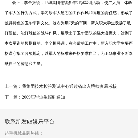
会上，李全振说，卫华集团连续多年组织军训活动，使广大员工体验
了军人的行为方式，学习乐军人硬朗的工作作风和高度的责任感，形成了
独具特色的卫华军训文化。这次为期7天的军训，新入职大学生发扬了敢
打硬仗、能打胜仗的战斗作风，展示出了卫华团队的强大凝聚力，达到了
本次军训的预期目的。李全振强调，在今后的工作中，新入职大学生要严
格遵守集团各项规定，以军人的标准来严格要求自己，为卫华事业不断奉
献自己的智慧和力量。
上一篇：
我集团技术检验测试中心通过省出入境检疫局考核
下一篇：
2009届毕业生报到通知
联系凯发k8娱乐平台
起重机械品牌热线：