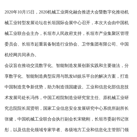
2020年10月15日，2020机械工业两化融合推进大会暨数字化推动机
械工业转型发展论坛在长垣国际会展中心召开，本次大会由中国机
械工业联合会主办，长垣市人民政府支持，长垣市产业集聚区管理
委员会、长垣市起重装备制造行业协会、卫华集团有限公司、中国
机经网共同承办。
会议旨在推动交流数字化、智能制造发展创新实践和主要做法，分
享数字化、智能制造典型应用与凯发k8娱乐平台的解决方案，打造
中国制造竞争新优势，助力制造强国建设。工业和信息化部信息技
术发展司处长冯伟，中国工程院制造业研究室主任、原机械工业研
究总院院长屈贤明，国家工业信息安全发展研究中心系统所副所长
张健，中国机械工业联合会执行副会长宋晓刚，长垣市委副书记张
彤，以及信息化领域专家学者、各级地方工业和信息化主管部门领