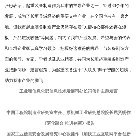
张彤表示，起重装备制造作为我市的主导产业之一，经过30余年的
发展，成为了长垣县域经济的重要支柱产业，在全国也占有一席之
地。但我市起重装备制造产业仍然存在着“关键核心部件还存在短
板，产品层次较低”等问题，制约了我市产业发展。希望与会的代表
和长垣企业家认真学习领会，把握好这难得的机遇，与装备制造方
面的领导、专家、学者以及从业精英，共同为长垣起重装备制造产
业把脉问诊、建言献策，为起重装备这个“大块头”赋予智能的翅膀，
助力我市产业的腾飞。
工业和信息化部信息技术发展司处长冯伟作主题发言
中国工程院制造业研究室主任、原机械工业研究总院院长屈贤明作
《两化融合 推进创新》报告
国家工业信息安全发展研究中心张健作《加快工业互联网平台创新