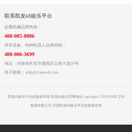
联系凯发k8娱乐平台
起重机械品牌热线：
400-005-8886
停车设备、特种机器人品牌热线：
400-006-3699
地址：河南省长垣市蒲西区山海大道26号
电子邮箱：
whjt@cranewh.com
凯发k8娱乐平台的版权所有 凯发k8娱乐官网地址 copyright © 2019-2020 卫华
集团有限公司 页面凯发k8娱乐平台的版权所有