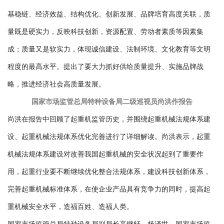
基稳链、经济效益、结构优化、创新发展、品牌培育高度关联，质
量既是硬实力，反映科技创新，资源配置、劳动者素质等因素集
成；质量又是软实力，体现诚信建设、法制环境、文化教育等文明
程度的最高水平。提出了要大力抓好供给质量提升、实施品牌战
略，推进经济社会高质量发展。
国家市场监管总局特种设备局二级巡视员尚洪作报告
尚洪在报告中回顾了起重机监管历史，并围绕起重机械法规体系建
设、起重机械法规体系优化完善进行了详细解读。尚洪表示，起重
机械法规体系建设对改善我国起重机械的安全状况起到了重要作
用，起重行业要不断继续优化整合法规体系，建设科技创新体系，
完善起重机械标准体系，在使企业产品具有竞争力的同时，提高起
重机械安全水平，造福百姓、造福人类。