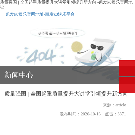
质量强国 | 全国起重质量提升大讲堂引领提升新方向 -凯发k8娱乐官网地
址
凯发k8娱乐官网地址-凯发k8娱乐平台
新闻中心
质量强国 | 全国起重质量提升大讲堂引领提升新方向
来源：article
发布时间：2020-10-16 点击：3371