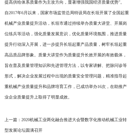
提高供给体系质量作为主攻方向，显著增强我国经济质量优势”。
自2017年6月以来，国家市场监管总局特设局在长垣开展了全国起重
机械产业质量提升活动，长垣市通过持续举办质量大讲堂、开展岗
位练兵等活动，强化质量发展意识，优化质量环境氛围，推进质量
提升行动深入开展，进一步提升长垣起重产品质量，树牢长垣起重
高品质品牌形象。质量大讲堂作为质量提升长效开展的有效载体，
旨在普及质量管理知识和先进管理方法，以专家讲解、把脉问诊等
形式，解决企业发展过程中出现的质量安全管理问题，精准指导起
重机械产业质量提升和品牌培育工作，已成功举办16次，在助推产
业企业质量提升上取得了明显成效。
上一篇：
2020机械工业两化融合推进大会暨数字化推动机械工业转
型发展论坛圆满召开