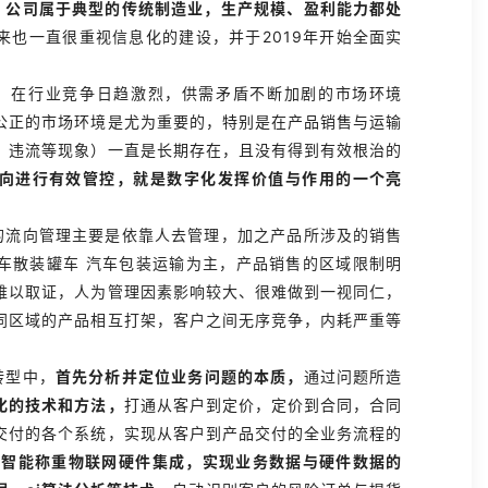
，公司属于典型的传统制造业，生产规模、盈利能力都处
来也一直很重视信息化的建设，并于2019年开始全面实
，在行业竞争日趋激烈，供需矛盾不断加剧的市场环境
公正的市场环境是尤为重要的，特别是在产品销售与运输
、违流等现象）一直是长期存在，且没有得到有效根治的
向进行有效管控，就是数字化发挥价值与作用的一个亮
的流向管理主要是依靠人去管理，加之产品所涉及的销售
车散装罐车 汽车包装运输为主，产品销售的区域限制明
难以取证，人为管理因素影响较大、很难做到一视同仁，
同区域的产品相互打架，客户之间无序竞争，内耗严重等
转型中，
首先分析并定位业务问题的本质，
通过问题所造
化的技术和方法，
打通从客户到定价，定价到合同，合同
交付的各个系统，实现从客户到产品交付的全业务流程的
 智能称重物联网硬件集成，实现业务数据与硬件数据的