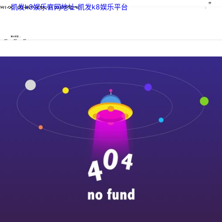
研发-凯发k8娱乐官网地址
凯发k8娱乐官网地址-凯发k8娱乐平台
核心优势
研发
智造
服务