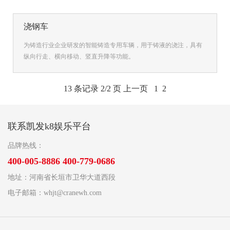
浇钢车
为铸造行业企业研发的智能铸造专用车辆，用于铸液的浇注，具有
纵向行走、横向移动、竖直升降等功能。
13 条记录 2/2 页
上一页
1
2
联系凯发k8娱乐平台
品牌热线：
400-005-8886 400-779-0686
地址：河南省长垣市卫华大道西段
电子邮箱：
whjt@cranewh.com