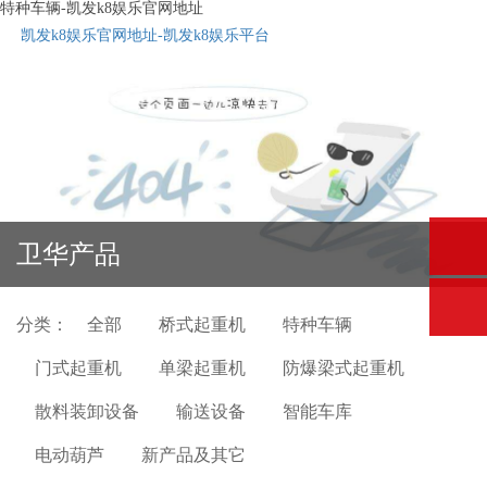
特种车辆-凯发k8娱乐官网地址
凯发k8娱乐官网地址-凯发k8娱乐平台
卫华产品
分类：
全部
桥式起重机
特种车辆
门式起重机
单梁起重机
防爆梁式起重机
散料装卸设备
输送设备
智能车库
电动葫芦
新产品及其它