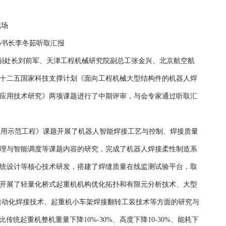
现场
秘书长李冬茹听取汇报
副处长刘前军、天津工程机械研究院副总工张金兴、北京航空航
十二五国家科技支撑计划《面向工程机械大型结构件的机器人焊
应用技术研究》两项课题进行了中期评审，与会专家通过听取汇
用示范工程》课题开展了机器人智能焊接工艺与控制、焊接质量
理与智能调度等课题内容的研究，完成了机器人焊接柔性制造系
统设计等核心技术研发，搭建了焊缝质量在线监测试验平台，取
开展了轻量化桥式起重机机构优化拓扑和有限元分析技术、大型
自动化焊接技术、起重机小车架焊接翻转工装技术等方面的研究与
传统起重机整机重量下降10%-30%、高度下降10-30%、能耗下