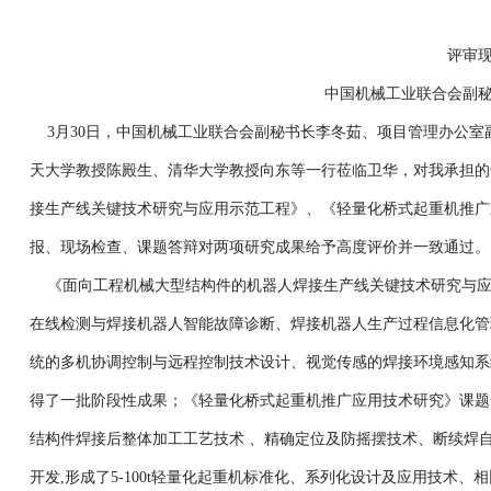
评审
中国机械工业联合会副
3月30日，中国机械工业联合会副秘书长李冬茹、项目管理办公室
天大学教授陈殿生、清华大学教授向东等一行莅临卫华，对我承担的
接生产线关键技术研究与应用示范工程》、《轻量化桥式起重机推广
报、现场检查、课题答辩对两项研究成果给予高度评价并一致通过。
《面向工程机械大型结构件的机器人焊接生产线关键技术研究与应
在线检测与焊接机器人智能故障诊断、焊接机器人生产过程信息化管
统的多机协调控制与远程控制技术设计、视觉传感的焊接环境感知系
得了一批阶段性成果；《轻量化桥式起重机推广应用技术研究》课题
结构件焊接后整体加工工艺技术 、精确定位及防摇摆技术、断续焊
开发,形成了5-100t轻量化起重机标准化、系列化设计及应用技术、相比