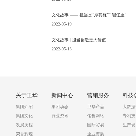
文化故事 —— 担当是“厚其栋”“ 能任重”
2022-05-19
文化故事 | 担当创造更大价值  
2022-05-13
关于卫华
新闻中心
营销服务
科技
集团介绍
集团动态
卫华产品
大数据
集团文化
行业资讯
销售网络
专利技
发展历程
国际贸易
生产设
荣誉辉煌
企业资质