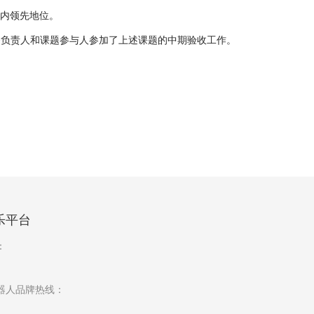
国内领先地位。
负责人和课题参与人参加了上述课题的中期验收工作。
乐平台
：
器人品牌热线：