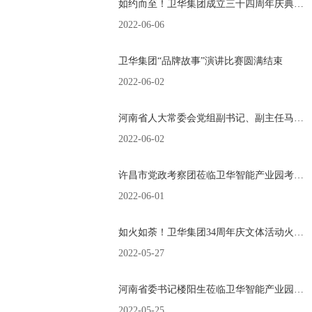
如约而至！卫华集团成立三十四周年庆典大会隆重召开！
2022-06-06
卫华集团“品牌故事”演讲比赛圆满结束
2022-06-02
河南省人大常委会党组副书记、副主任马懿一行莅临卫华调研
2022-06-02
许昌市党政考察团莅临卫华智能产业园考察调研
2022-06-01
如火如荼！卫华集团34周年庆文体活动火热开赛
2022-05-27
河南省委书记楼阳生莅临卫华智能产业园调研
2022-05-25