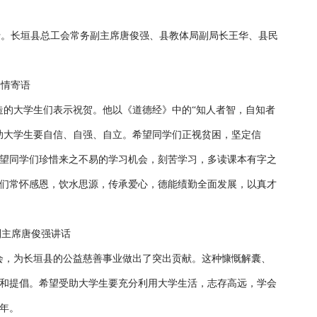
举行。长垣县总工会常务副主席唐俊强、县教体局副局长王华、县民
深情寄语
的大学生们表示祝贺。他以《道德经》中的“知人者智，自知者
助大学生要自信、自强、自立。希望同学们正视贫困，坚定信
望同学们珍惜来之不易的学习机会，刻苦学习，多读课本有字之
们常怀感恩，饮水思源，传承爱心，德能绩勤全面发展，以真才
副主席唐俊强讲话
，为长垣县的公益慈善事业做出了突出贡献。这种慷慨解囊、
和提倡。希望受助大学生要充分利用大学生活，志存高远，学会
年。