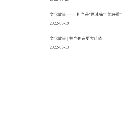
文化故事 —— 担当是“厚其栋”“ 能任重”
2022-05-19
文化故事 | 担当创造更大价值  
2022-05-13