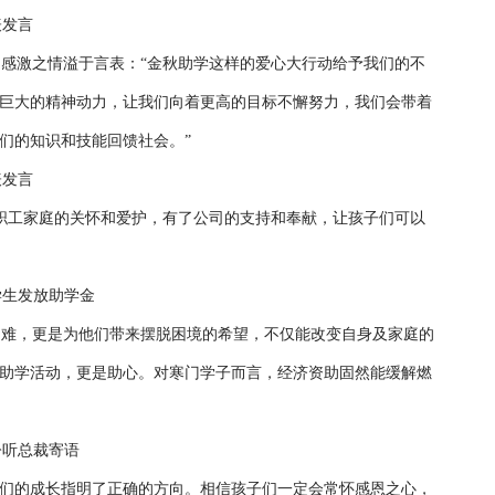
表发言
，感激之情溢于言表：“金秋助学这样的爱心大行动给予我们的不
巨大的精神动力，让我们向着更高的目标不懈努力，我们会带着
们的知识和技能回馈社会。”
表发言
职工家庭的关怀和爱护，有了公司的支持和奉献，让孩子们可以
学生发放助学金
难，更是为他们带来摆脱困境的希望，不仅能改变自身及家庭的
助学活动，更是助心。对寒门学子而言，经济资助固然能缓解燃
聆听总裁寄语
们的成长指明了正确的方向。相信孩子们一定会常怀感恩之心，