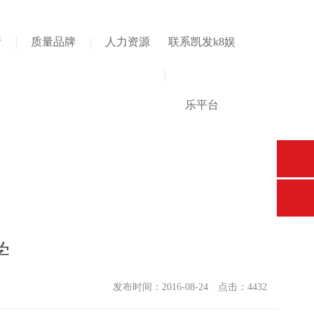
新
质量品牌
人力资源
联系凯发k8娱
乐平台
学
发布时间：2016-08-24 点击：4432