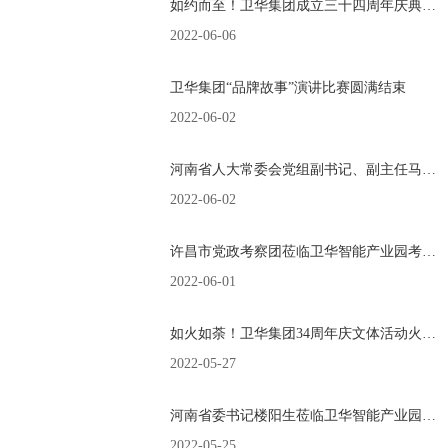
如约而至！卫华集团成立三十四周年庆典大会隆重召开！
2022-06-06
卫华集团“品牌故事”演讲比赛圆满结束
2022-06-02
河南省人大常委会党组副书记、副主任马懿一行莅临卫华调研
2022-06-02
许昌市党政考察团莅临卫华智能产业园考察调研
2022-06-01
如火如荼！卫华集团34周年庆文体活动火热开赛
2022-05-27
河南省委书记楼阳生莅临卫华智能产业园调研
2022-05-25