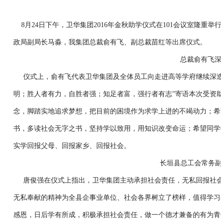
8月24日下午，卫华集团2016年金秋助学仪式在101会议室隆重
政局副局长马淼，我集团总裁俞有飞、副总裁苗红等出席仪式。
总裁俞有飞
仪式上，俞有飞代表卫华集团及全体员工向走进高等学府继续深造
明；胜人者有力，自胜者强；知足者富，强行者有志”寄语本次受资
念，脚踏实地追求梦想，把目前的困境作为求学上进的不竭动力；希
书，多读社会无字之书，坚持学以致用，用知识改变命运；希望同学
实学回报父母、回报家乡、回报社会。
长垣县总工会常务
唐俊强在仪式上指出，卫华集团主动承担社会责任，无私回报社会
无私奉献的精神为全县企事业单位、社会各界树立了榜样，值得学习
感恩，日后学有所成，积极承担社会责任，做一个德才兼备的有为青