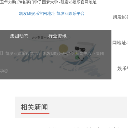
卫华力助170名寒门学子圆梦大学 -凯发k8娱乐官网地址
凯发k8娱乐官网地址-凯发k8娱乐平台
凯发k
集团动态
行业资讯
网地址-
凯发k8娱乐官网地址-凯发k8娱乐平台
>
新闻中心
>
集团
NEWS CENTER
娱乐
动态
新闻中心
相关新闻