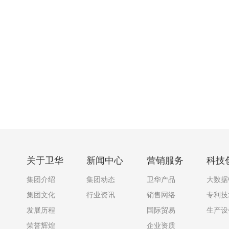
关于卫华
新闻中心
营销服务
科技
集团介绍
集团动态
卫华产品
大数据
集团文化
行业资讯
销售网络
专利技
发展历程
国际贸易
生产设
荣誉辉煌
企业资质