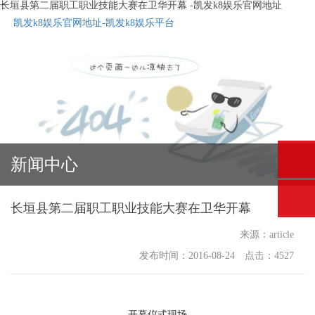
长垣县第二届职工职业技能大赛在卫华开幕 -凯发k8娱乐官网地址
凯发k8娱乐官网地址-凯发k8娱乐平台
新闻中心
长垣县第二届职工职业技能大赛在卫华开幕
来源：article
发布时间：2016-08-24 点击：4527
开幕仪式现场