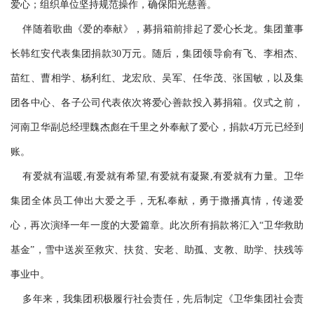
爱心；组织单位坚持规范操作，确保阳光慈善。
伴随着歌曲《爱的奉献》，募捐箱前排起了爱心长龙。集团董事
长韩红安代表集团捐款30万元。随后，集团领导俞有飞、李相杰、
苗红、曹相学、杨利红、龙宏欣、吴军、任华茂、张国敏，以及集
团各中心、各子公司代表依次将爱心善款投入募捐箱。仪式之前，
河南卫华副总经理魏杰彪在千里之外奉献了爱心，捐款4万元已经到
账。
有爱就有温暖,有爱就有希望,有爱就有凝聚,有爱就有力量。卫华
集团全体员工伸出大爱之手，无私奉献，勇于撒播真情，传递爱
心，再次演绎一年一度的大爱篇章。此次所有捐款将汇入“卫华救助
基金”，雪中送炭至救灾、扶贫、安老、助孤、支教、助学、扶残等
事业中。
多年来，我集团积极履行社会责任，先后制定《卫华集团社会责