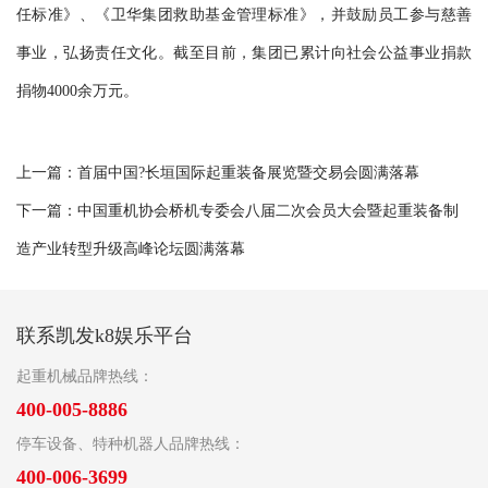
任标准》、《卫华集团救助基金管理标准》，并鼓励员工参与慈善
事业，弘扬责任文化。截至目前，集团已累计向社会公益事业捐款
捐物4000余万元。​
上一篇：
首届中国?长垣国际起重装备展览暨交易会圆满落幕
下一篇：
中国重机协会桥机专委会八届二次会员大会暨起重装备制
造产业转型升级高峰论坛圆满落幕
联系凯发k8娱乐平台
起重机械品牌热线：
400-005-8886
停车设备、特种机器人品牌热线：
400-006-3699