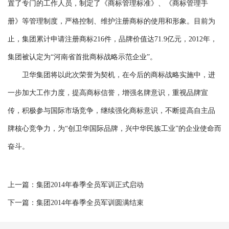
置了专门的工作人员，制定了《商标管理标准》、《商标管理手
册》等管理制度，严格控制、维护注册商标的使用和形象。目前为
止，集团累计申请注册商标216件，品牌价值达71.9亿元，2012年，
集团被认定为“河南省首批商标战略示范企业”。
卫华集团将以此次荣誉为契机，在今后的商标战略实施中，进
一步加大工作力度，提高商标信誉，增强名牌意识，重视品牌宣
传，积极参与国际市场竞争，继续强化商标意识，不断提高自主品
牌核心竞争力，为“创卫华国际品牌，兴中华民族工业”的企业使命而
奋斗。
上一篇：
集团2014年春季全员军训正式启动
下一篇：
集团2014年春季全员军训圆满结束