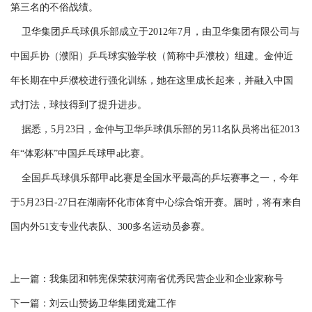
第三名的不俗战绩。
卫华集团乒乓球俱乐部成立于
2012
年
7
月，由卫华集团有限公司与
中国乒协（濮阳）乒乓球实验学校（简称中乒濮校）组建。金仲近
年长期在中乒濮校进行强化训练，她在这里成长起来，并融入中国
式打法，球技得到了提升进步。
据悉，
5
月
23
日，金仲与卫华乒球俱乐部的另
11
名队员将出征
2013
年“体彩杯”中国乒乓球甲
a
比赛。
全国乒乓球俱乐部甲
a
比赛是全国水平最高的乒坛赛事之一，今年
于
5
月
23
日
-27
日在湖南怀化市体育中心综合馆开赛。届时，将有来自
国内外
51
支专业代表队、
300
多名运动员参赛。
上一篇：
我集团和韩宪保荣获河南省优秀民营企业和企业家称号
下一篇：
刘云山赞扬卫华集团党建工作