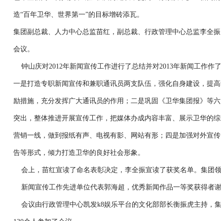
造“百年卫华、世界第一”的目标增砖添瓦。
集团副总裁、人力中心总监苗红，副总裁、行政管理中心总监李全振
会议。
钟山庆对2012年新闻宣传工作进行了总结并对2013年新闻工作作
一是打造专职新闻宣传和兼职通讯员两支队伍，强化自身建设，提高
励措施，充分发挥广大通讯员的作用；二是巩固《卫华集团报》等六
突出，整体推进开展宣传工作，把媒体办成内容丰富、展示卫华的综
营销一线，做到报纸有声、电视有影、网站有形；四是加强对外宣传
告等形式，倾力打造卫华的良好社会形象。
会上，苗红宣读了命名表彰决定，李全振宣读了获奖名单。集团领
新闻宣传工作先进单位代表郭海超，优秀新闻作品一等奖获得者谢
会议由行政管理中心凯发k8娱乐平台的文化部部长衡振虎主持，