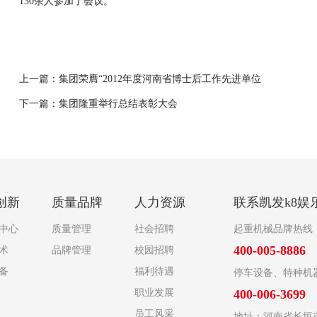
130余人参加了会议。
上一篇：
集团荣膺“2012年度河南省博士后工作先进单位
下一篇：
集团隆重举行总结表彰大会
创新
质量品牌
人力资源
联系凯发k8娱
中心
质量管理
社会招聘
起重机械品牌热线
400-005-8886
术
品牌管理
校园招聘
备
福利待遇
停车设备、特种机
职业发展
400-006-3699
员工风采
地址：河南省长垣