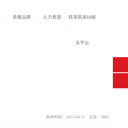
新
质量品牌
人力资源
联系凯发k8娱
乐平台
发布时间：2013-04-11 点击：3902