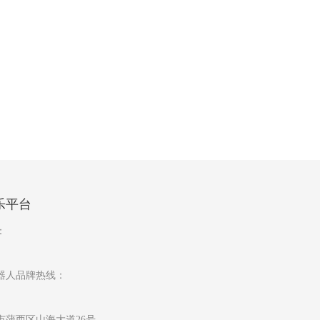
乐平台
：
器人品牌热线：
市蒲西区山海大道26号