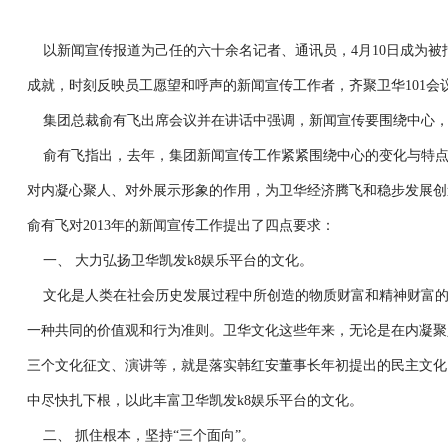
以新闻宣传报道为己任的六十余名记者、通讯员，4月10日成为被
成就，时刻反映员工愿望和呼声的新闻宣传工作者，齐聚卫华101
集团总裁俞有飞出席会议并在讲话中强调，新闻宣传要围绕中心，
俞有飞指出，去年，集团新闻宣传工作紧紧围绕中心的变化与特点
对内凝心聚人、对外展示形象的作用，为卫华经济腾飞和稳步发展创
俞有飞对2013年的新闻宣传工作提出了四点要求：
一、 大力弘扬卫华凯发k8娱乐平台的文化。
文化是人类在社会历史发展过程中所创造的物质财富和精神财富的
一种共同的价值观和行为准则。卫华文化这些年来，无论是在内凝聚
三个文化征文、演讲等，就是落实韩红安董事长年初提出的民主文化
中尽快扎下根，以此丰富卫华凯发k8娱乐平台的文化。
二、 抓住根本，坚持“三个面向”。