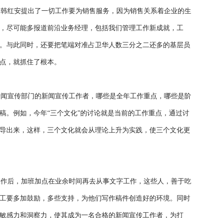
韩红安提出了一切工作要为销售服务，因为销售关系着企业的生
，尽可能多报道前沿业务经理，包括我们管理工作新成就，工
。与此同时，还要把笔端对准占卫华人数三分之二还多的基层员
点，就抓住了根本。
闻宣传部门的新闻宣传工作者，哪些是全年工作重点，哪些是阶
稿。例如，今年“三个文化”的讨论就是当前的工作重点，通过讨
导出来，这样，三个文化就会从理论上升为实践，使三个文化更
作后，加班加点在业余时间再去从事文字工作，这些人，善于吃
工要多加鼓励，多些支持，为他们写作稿件创造好的环境。同时
敏感力和洞察力，使其成为一名合格的新闻宣传工作者，为打