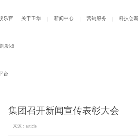
8娱乐官
关于卫华
新闻中心
营销服务
科技创
凯发k8
平台
集团召开新闻宣传表彰大会
来源：article