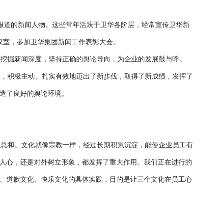
报道的新闻人物。这些常年活跃于卫华各阶层，经常宣传卫华新
会议室，参加卫华集团新闻工作表彰大会。
挖掘新闻深度，坚持正确的舆论导向，为企业的发展鼓与呼。
，积极主动、扎实有效地迈出了新步伐，取得了新成绩，发挥了
造了良好的舆论环境。
总和。文化就像宗教一样，经过长期积累沉淀，能使企业员工有
人心，还是对外树立形象，都发挥了重大作用。我们正在进行的
、道歉文化、快乐文化的具体实践，目的是让三个文化在员工心