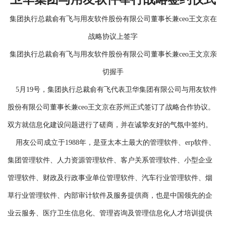
集团执行总裁俞有飞与用友软件股份有限公司董事长兼ceo王文京在
战略协议上签字
集团执行总裁俞有飞与用友软件股份有限公司董事长兼ceo王文京亲
切握手
5月19号，集团执行总裁俞有飞代表卫华集团有限公司与用友软件
股份有限公司董事长兼ceo王文京在苏州正式签订了战略合作协议。
双方就信息化建设问题进行了磋商，并在诚挚友好的气氛中签约。
用友公司成立于1988年，是亚太本土最大的管理软件、erp软件、
集团管理软件、人力资源管理软件、客户关系管理软件、小型企业
管理软件、财政及行政事业单位管理软件、汽车行业管理软件、烟
草行业管理软件、内部审计软件及服务提供商，也是中国领先的企
业云服务、医疗卫生信息化、管理咨询及管理信息化人才培训提供