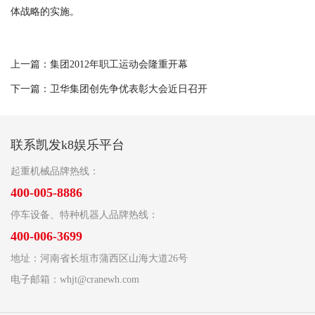
体战略的实施。
上一篇：
集团2012年职工运动会隆重开幕
下一篇：
卫华集团创先争优表彰大会近日召开
联系凯发k8娱乐平台
起重机械品牌热线：
400-005-8886
停车设备、特种机器人品牌热线：
400-006-3699
地址：河南省长垣市蒲西区山海大道26号
电子邮箱：
whjt@cranewh.com