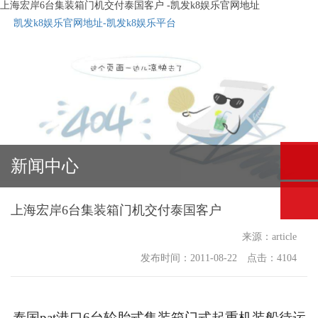
上海宏岸6台集装箱门机交付泰国客户 -凯发k8娱乐官网地址
凯发k8娱乐官网地址-凯发k8娱乐平台
新闻中心
上海宏岸6台集装箱门机交付泰国客户
来源：article
发布时间：2011-08-22 点击：4104
泰国pat港口6台轮胎式集装箱门式起重机装船待运