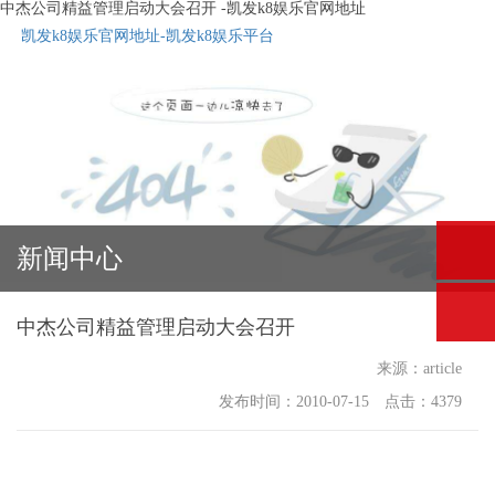
中杰公司精益管理启动大会召开 -凯发k8娱乐官网地址
凯发k8娱乐官网地址-凯发k8娱乐平台
新闻中心
中杰公司精益管理启动大会召开
来源：article
发布时间：2010-07-15 点击：4379