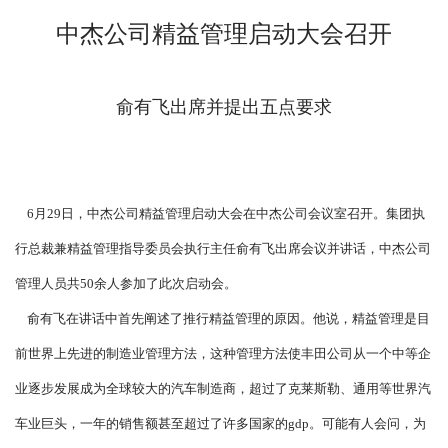
中杰公司精益管理启动大会召开
俞有飞出席并提出五点要求
6月29日，中杰公司精益管理启动大会在中杰公司会议室召开。集团执
行总裁兼精益管理指导委员会执行主任俞有飞出席会议并讲话，中杰公司
管理人员共50余人参加了此次启动会。
俞有飞在讲话中首先阐述了推行精益管理的原因。他说，精益管理是目
前世界上先进的制造业管理方法，这种管理方法使丰田公司从一个中等企
业逐步发展成为全球较大的汽车制造商，超过了克莱斯勒、通用等世界汽
车业巨头，一年的销售额甚至超过了许多国家的gdp。可能有人会问，为