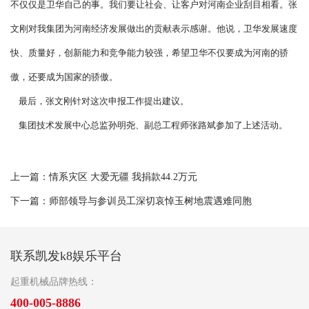
不仅仅是卫华自己的事。我们要让社会、让客户对河南企业刮目相看。张
文刚对我集团为河南经济发展做出的贡献表示感谢。他说，卫华发展速度
快、质量好，创新能力和竞争能力较强，希望卫华不仅要成为河南的骄
傲，还要成为国家的骄傲。
最后，张文刚针对这次申报工作提出建议。
集团技术发展中心总监孙明尧、副总工程师张路斌参加了上述活动。
上一篇：
情系灾区 大爱无疆 我捐款44.2万元
下一篇：
师部领导与参训员工深切哀悼玉树地震遇难同胞
联系凯发k8娱乐平台
起重机械品牌热线：
400-005-8886