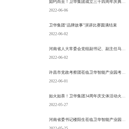
如约而至！卫华集团成立三十四周年庆典大会隆重召开！
2022-06-06
卫华集团“品牌故事”演讲比赛圆满结束
2022-06-02
河南省人大常委会党组副书记、副主任马懿一行莅临卫华调研
2022-06-02
许昌市党政考察团莅临卫华智能产业园考察调研
2022-06-01
如火如荼！卫华集团34周年庆文体活动火热开赛
2022-05-27
河南省委书记楼阳生莅临卫华智能产业园调研
2022-05-25