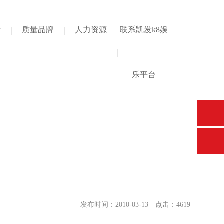
新
质量品牌
人力资源
联系凯发k8娱
乐平台
发布时间：2010-03-13 点击：4619