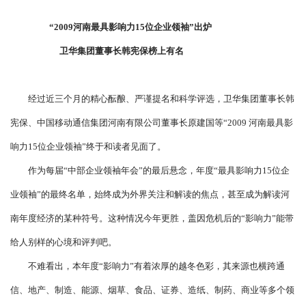
“2009河南最具影响力15位企业领袖”出炉
卫华集团董事长韩宪保榜上有名
经过近三个月的精心酝酿、严谨提名和科学评选，卫华集团董事长韩
宪保、中国移动通信集团河南有限公司董事长原建国等“2009 河南最具影
响力15位企业领袖”终于和读者见面了。
作为每届“中部企业领袖年会”的最后悬念，年度“最具影响力15位企
业领袖”的最终名单，始终成为外界关注和解读的焦点，甚至成为解读河
南年度经济的某种符号。这种情况今年更胜，盖因危机后的“影响力”能带
给人别样的心境和评判吧。
不难看出，本年度“影响力”有着浓厚的越冬色彩，其来源也横跨通
信、地产、制造、能源、烟草、食品、证券、造纸、制药、商业等多个领