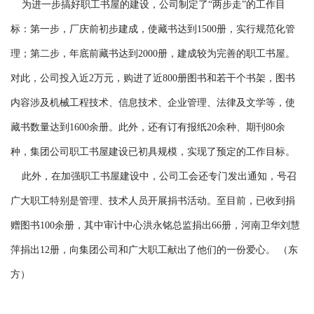
为进一步搞好职工书屋的建设，公司制定了“两步走”的工作目
标：第一步，厂庆前初步建成，使藏书达到1500册，实行规范化管
理；第二步，年底前藏书达到2000册，建成较为完善的职工书屋。
对此，公司投入近2万元，购进了近800册图书和若干个书架，图书
内容涉及机械工程技术、信息技术、企业管理、法律及文学等，使
藏书数量达到1600余册。此外，还有订有报纸20余种、期刊80余
种，集团公司职工书屋建设已初具规模，实现了预定的工作目标。
此外，在加强职工书屋建设中，公司工会还专门发出通知，号召
广大职工特别是管理、技术人员开展捐书活动。至目前，已收到捐
赠图书100余册，其中审计中心洪永铭总监捐出66册，河南卫华刘慧
萍捐出12册，向集团公司和广大职工献出了他们的一份爱心。 （东
方）