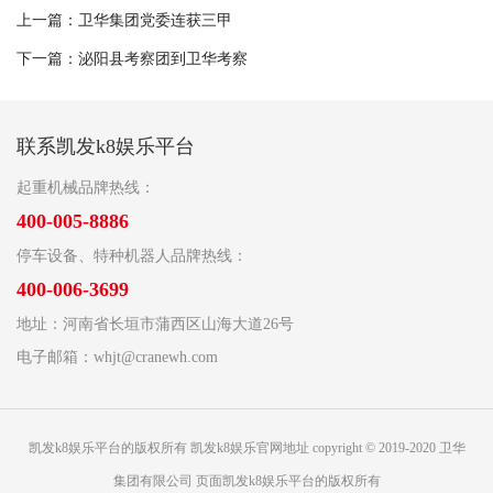
上一篇：
卫华集团党委连获三甲
下一篇：
泌阳县考察团到卫华考察
联系凯发k8娱乐平台
起重机械品牌热线：
400-005-8886
停车设备、特种机器人品牌热线：
400-006-3699
地址：河南省长垣市蒲西区山海大道26号
电子邮箱：
whjt@cranewh.com
凯发k8娱乐平台的版权所有 凯发k8娱乐官网地址 copyright © 2019-2020 卫华
集团有限公司 页面凯发k8娱乐平台的版权所有