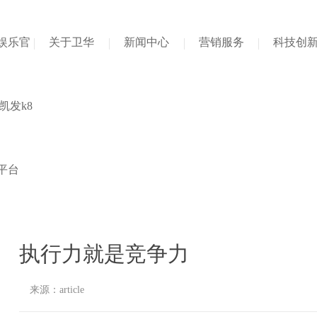
8娱乐官
关于卫华
新闻中心
营销服务
科技创
凯发k8
平台
执行力就是竞争力
来源：article