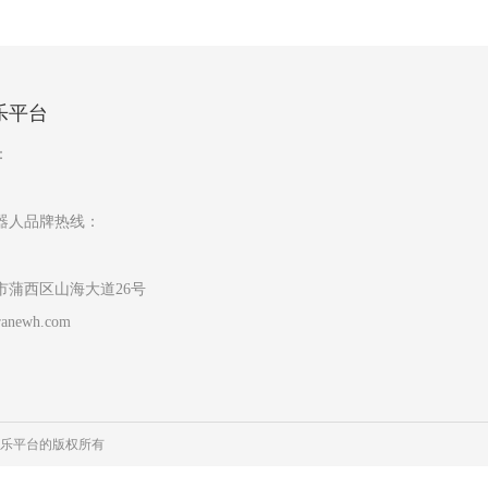
乐平台
：
器人品牌热线：
市蒲西区山海大道26号
ranewh.com
k8娱乐平台的版权所有