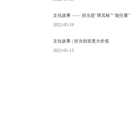
文化故事 —— 担当是“厚其栋”“ 能任重”
2022-05-19
文化故事 | 担当创造更大价值  
2022-05-13