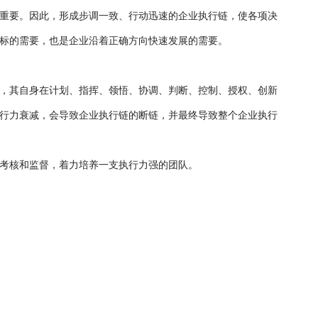
重要。因此，形成步调一致、行动迅速的企业执行链，使各项决
标的需要，也是企业沿着正确方向快速发展的需要。
其自身在计划、指挥、领悟、协调、判断、控制、授权、创新
行力衰减，会导致企业执行链的断链，并最终导致整个企业执行
考核和监督，着力培养一支执行力强的团队。