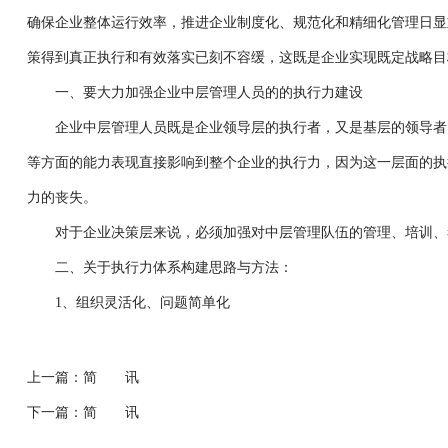
确保企业整体运行效率，推进企业制度化、规范化和精细化管理日显
策得到真正执行和有效落实已刻不容缓，这既是企业实现既定战略目
一、要大力加强企业中层管理人员的的执行力建设
企业中层管理人员既是企业领导层的执行者，又是基层的领导者，
等方面的能力表现直接影响到整个企业的执行力，因为这一层面的执
力的丧失。
对于企业决策层来说，必须加强对中层管理队伍的管理、培训、
二、关于执行力体系构建思路与方法：
1、组织灵活化、问题简单化
上一篇：
简 讯
下一篇：
简 讯