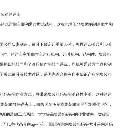
集装箱跨运车
跨式运输车顺利通过型式试验，这标志着卫华集团的制造能力和
司负责制造，吊具下额定起重量35吨，可搬运20英尺和40英
里/小时。跨运车主要由大车运行机构、起升机构、结构件、集装箱
采用四轮转向和全液压操作的转向系统，司机可通过方向盘控制
子母式吊具等技术难题，是国内首台拥有自主知识产权的集装箱
码头的作业方式，并带来集装箱码头的革命性变革。这种跨运
将集装箱放在码头上，由跨运车负责将集装箱转运至场桥作业区，
一种新的装卸工艺系统，大大提高集装箱码头的作业效率，突破目
，可以替代昂贵的agv小车，因此在国内集装箱码头尤其是内河码