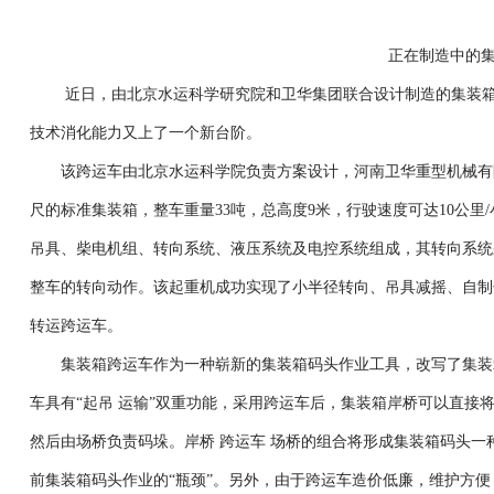
正在制造中的
近日，由北京水运科学研究院和卫华集团联合设计制造的集装箱
技术消化能力又上了一个新台阶。
该跨运车由北京水运科学院负责方案设计，河南卫华重型机械有限公
尺的标准集装箱，整车重量33吨，总高度9米，行驶速度可达10公
吊具、柴电机组、转向系统、液压系统及电控系统组成，其转向系统
整车的转向动作。该起重机成功实现了小半径转向、吊具减摇、自制
转运跨运车。
集装箱跨运车作为一种崭新的集装箱码头作业工具，改写了集装箱
车具有“起吊 运输”双重功能，采用跨运车后，集装箱岸桥可以直接
然后由场桥负责码垛。岸桥 跨运车 场桥的组合将形成集装箱码头
前集装箱码头作业的“瓶颈”。另外，由于跨运车造价低廉，维护方便