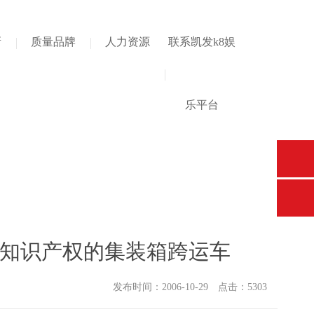
新
质量品牌
人力资源
联系凯发k8娱
乐平台
知识产权的集装箱跨运车
发布时间：2006-10-29 点击：5303