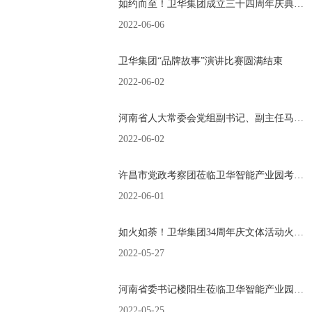
如约而至！卫华集团成立三十四周年庆典大会隆重召开！
2022-06-06
卫华集团“品牌故事”演讲比赛圆满结束
2022-06-02
河南省人大常委会党组副书记、副主任马懿一行莅临卫华调研
2022-06-02
许昌市党政考察团莅临卫华智能产业园考察调研
2022-06-01
如火如荼！卫华集团34周年庆文体活动火热开赛
2022-05-27
河南省委书记楼阳生莅临卫华智能产业园调研
2022-05-25