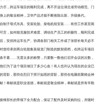
力尽，跨运车项目的顺利完成，离不开这位湖北省劳动模范、门
身上的敬业精神，卫华产品才能不断推陈出新、升级换代。
制子母式吊具、安装轮胎、柴电机组安装……有些工作甚至闻
可言，如何能克服技术难度、调动生产员工的积极性，顺利完成
后，安排跨运车生产、协调各部门相关工作成了张部长每天必不
对曾经承担两台轮胎集装箱龙门制造的默契搭档，在跨运车项目
条不紊……无需太多的称赞，只要数一数他们召开会议的次数，
他们为了这个项目倾注了多少心血！有人也许认为现在的企业已
的背影，那些在烈日下挥汗如雨的背影，那些在电脑前聚精会神
献！奉献就是职业道德，奉献就是敬业精神，奉献就是所有辛勤
锋部长的带领下全力配合，保证了配件及时采购到位，并随时