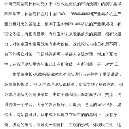
计研究院副院长孙明尧关于《桥式起重机的市场预测》的演讲赢得
阵阵掌声，孙副院长在对中国1949―1988年40年钢产量与桥机生产
量分析对比的基础上，预测了卫华到2014年桥机的产量和规模，有
理论依据，有图表显示，有对卫华未来发展前景的展望，很有说服
力，对制定卫华发展战略有参考价值。这此论坛与往日有所不同，
台下的听众对某一问题感兴趣可与演讲人交流对话，增加了互动
性，在管理论坛举办的形式上有所突破，有所创新，是一次尝试。
集团董事长•总裁韩宪保对本次论坛进行点评并作了重要讲话，
韩董事长指出：“今天的管理论坛很精彩，使我学到了很多东西。创
办管理论坛为公司决策层、中层干部和员工面对面学习、交流，沟
通提供一个平台。大家的发言很好，听取员工意见的途径很多，如
信函，网站都可以。从形式上应建立在民主的的基础上，没有身
份、级别的限制，应避免一些盲目、主观的形式，体现民主性。这