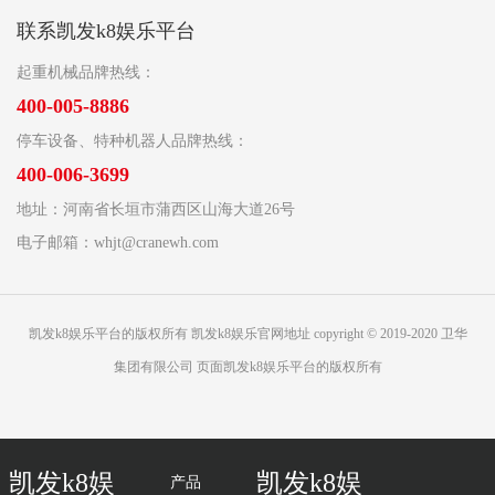
联系凯发k8娱乐平台
起重机械品牌热线：
400-005-8886
停车设备、特种机器人品牌热线：
400-006-3699
地址：河南省长垣市蒲西区山海大道26号
电子邮箱：
whjt@cranewh.com
凯发k8娱乐平台的版权所有 凯发k8娱乐官网地址 copyright © 2019-2020 卫华
集团有限公司 页面凯发k8娱乐平台的版权所有
凯发k8娱
凯发k8娱
产品
网站地图