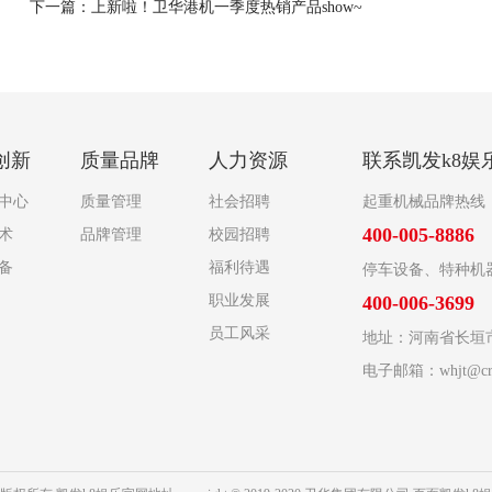
下一篇：
上新啦！卫华港机一季度热销产品show~
创新
质量品牌
人力资源
联系凯发k8娱
中心
质量管理
社会招聘
起重机械品牌热线
400-005-8886
术
品牌管理
校园招聘
备
福利待遇
停车设备、特种机
职业发展
400-006-3699
员工风采
地址：河南省长垣
电子邮箱：
whjt@c