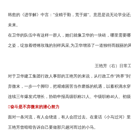
韩愈的《进学解》中言：“业精于勤，荒于嬉“。意思是说无论学业
未来。
在卫华的队伍中有这样一群人，她们就像卫华的一块砖，哪里需要哪
之姿，绽放着铿锵玫瑰的别样风采,为卫华增添了一道独特而靓丽的
王艳芳（右）日常
对于卫华建工集团行政人事部的王艳芳的来说，从行政工作“跨界”到
弃微末，一步一个脚印，把艰难困苦当作磨炼的机遇，以蓄积滴水穿
连续三年爆发式增长，协助申报高级职称21人、中级职称40人、初
奋斗是不弃微末的潜心努力
面对一条河流，有人会绕道，有人会蹚过去。在童话《小马过河》里
王艳芳曾暗暗告诉自己要做那只趟河而过的小马。