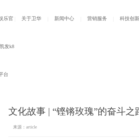
8娱乐官
关于卫华
新闻中心
营销服务
科技创
凯发k8
平台
文化故事 | “铿锵玫瑰”的奋斗之
来源：article