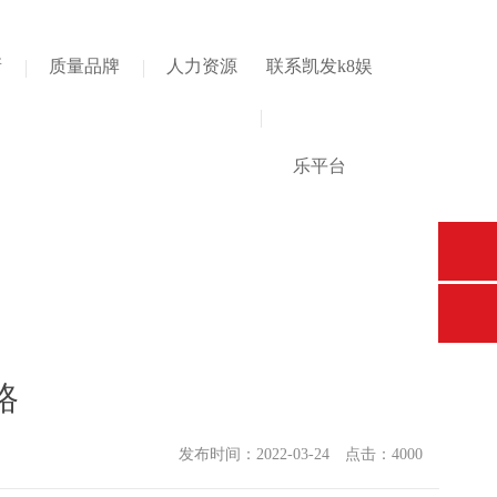
新
质量品牌
人力资源
联系凯发k8娱
乐平台
路
发布时间：2022-03-24 点击：4000