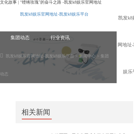
文化故事 | “铿锵玫瑰”的奋斗之路 -凯发k8娱乐官网地址
凯发k8娱乐官网地址-凯发k8娱乐平台
凯发k
集团动态
行业资讯
网地址-
凯发k8娱乐官网地址-凯发k8娱乐平台
>
新闻中心
>
集团
NEWS CENTER
娱乐
动态
新闻中心
相关新闻