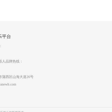
乐平台
：
器人品牌热线：
市蒲西区山海大道26号
ranewh.com