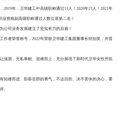
9年，卫华建工中高级职称通过11人！2020年23人！2021年
员职业资格副高级职称通过人数位居第二名！
为公司业务发展建立了坚实有力的后盾！
务工作者荣誉称号，2022年荣获卫华建工集团董事长特别奖，并晋
让须眉，无私奉献、迎难而上，充分展现了新时代卫华女性开拓
有知难而进、卧薪尝胆的勇气，不达目的、决不罢休的决心，要
岸。