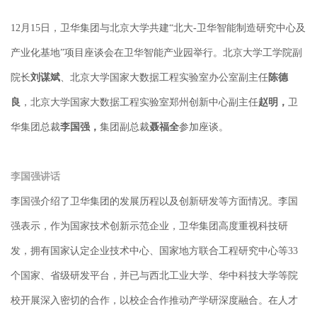
12月15日，卫华集团与北京大学共建“北大-卫华智能制造研究中心及
产业化基地”项目座谈会在卫华智能产业园举行。北京大学工学院副
院长
刘谋斌
、北京大学国家大数据工程实验室办公室副主任
陈德
良
，北京大学
国家大数据工程实验室
郑州创新中心副主任
赵明，
卫
华集团总裁
李国强，
集团副总裁
聂福全
参加座谈。
李国强讲话
李国强介绍了卫华集团的发展历程以及创新研发等方面情况。李国
强表示，作为国家技术创新示范企业，卫华集团高度重视科技研
发，拥有国家认定企业技术中心、国家地方联合工程研究中心等33
个国家、省级研发平台，并已与西北工业大学、华中科技大学等院
校开展深入密切的合作，以校企合作推动产学研深度融合。在人才