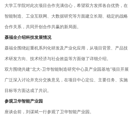
大学工学院对此次项目合作充满信心，希望双方发挥各自优势，在
智能制造、工业互联网、大数据研究等方面建立长期、稳定的战略
合作关系，共同开创合作共赢的新局面。
聂福全介绍科技发展情况
聂福全围绕起重机系列化研发及产业化应用，从项目背景、产品技
术研发方向、技术经济与社会效益等方面做了详细介绍。
双方围绕共建“北大-卫华智能制造研究中心及产业园基地”项目开展
广泛深入讨论并充分交换意见，在项目中心定位、主要任务、实施
目标等方面达成了共识。
参观卫华智能产业园
座谈会前，刘谋斌一行参观了卫华智能产业园。