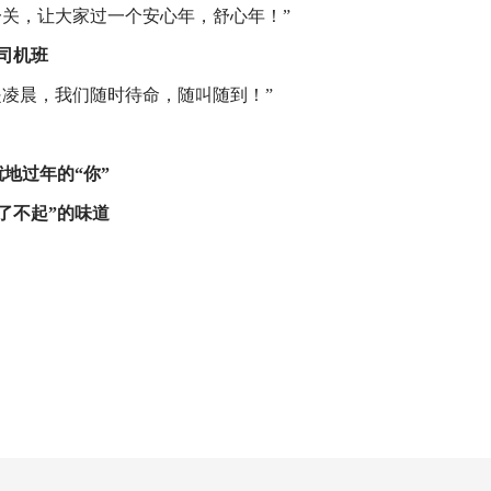
一关，让大家过一个安心年，舒心年！”
司机班
是凌晨，我们随时待命，随叫随到！”
地过年的“你”
了不起”的味道