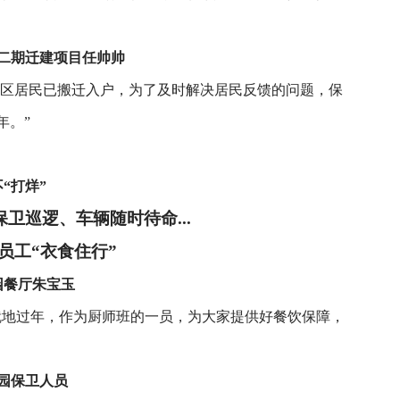
二期迁建项目任帅帅
分滩区居民已搬迁入户，为了及时解决居民反馈的问题，保
年。”
“打烊”
卫巡逻、车辆随时待命...
员工“衣食住行”
园餐厅朱宝玉
就地过年，作为厨师班的一员，为大家提供好餐饮保障，
园保卫人员