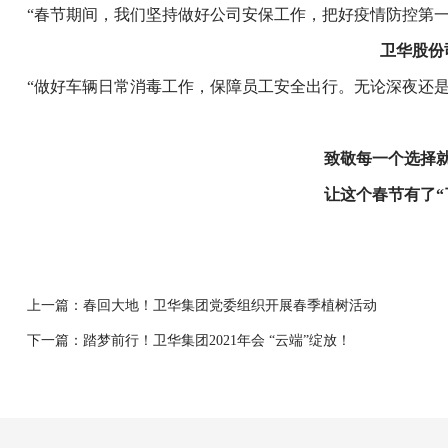
“春节期间，我们坚持做好公司安保工作，把好疫情防控第
卫华股份
“做好车辆日常消毒工作，保障员工安全出行。无论深夜还
致敬每一个选择就
让这个春节有了“
上一篇：
春回大地！卫华集团党委组织开展春季植树活动
下一篇：
踏梦前行！卫华集团2021年会 “云端”绽放！