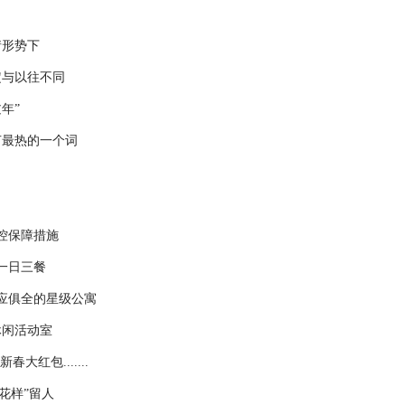
情形势下
定与以往不同
年”
节最热的一个词
控保障措施
一日三餐
应俱全的星级公寓
休闲活动室
春大红包.......
“花样”留人