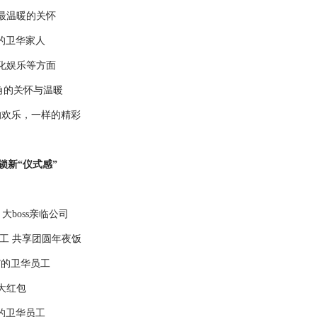
最温暖的关怀
”的卫华家人
化娱乐等方面
死角的关怀与温暖
的欢乐，一样的精彩
解锁新“仪式感”
大boss亲临公司
员工 共享团圆年夜饭
”的卫华员工
大红包
”的卫华员工