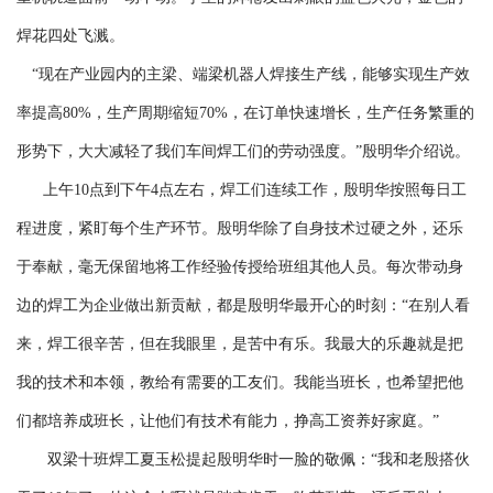
焊花四处飞溅。
“现在产业园内的主梁、端梁机器人焊接生产线，能够实现生产效
率提高80%，生产周期缩短70%，在订单快速增长，生产任务繁重的
形势下，大大减轻了我们车间焊工们的劳动强度。”殷明华介绍说。
上午10点到下午4点左右，焊工们连续工作，殷明华按照每日工
程进度，紧盯每个生产环节。殷明华除了自身技术过硬之外，还乐
于奉献，毫无保留地将工作经验传授给班组其他人员。每次带动身
边的焊工为企业做出新贡献，都是殷明华最开心的时刻：“在别人看
来，焊工很辛苦，但在我眼里，是苦中有乐。我最大的乐趣就是把
我的技术和本领，教给有需要的工友们。我能当班长，也希望把他
们都培养成班长，让他们有技术有能力，挣高工资养好家庭。”
双梁十班焊工夏玉松提起殷明华时一脸的敬佩：“我和老殷搭伙