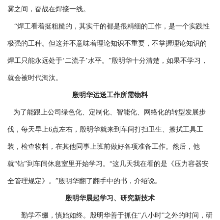
雾之间，奋战在焊接一线。
“焊工看着挺粗糙的，其实干的都是很精细的工作，是一个实践性
极强的工种。但这并不意味着理论知识不重要，不掌握理论知识的
焊工只能永远处于‘二流子’水平。”殷明华十分清楚，如果不学习，
就会被时代淘汰。
殷明华运送工作所需物料
为了能跟上公司绿色化、定制化、智能化、网络化的转型发展步
伐，每天早上6点左右，殷明华就来到车间打扫卫生、擦拭工具工
装，检查物料，在其他同事上班前做好各项准备工作。然后，他
就“钻”到车间休息室里开始学习。“这几天我在看的是《压力容器安
全管理规定》。”殷明华翻了翻手中的书，介绍说。
殷明华晨起学习、研究新技术
勤学不缀，慎始如终。殷明华善于抓住“八小时”之外的时间，研