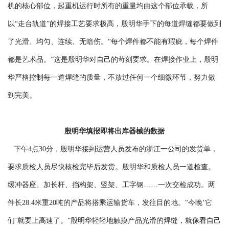
机的核心部位，起重机运行时所有的重量均由这个部位承载，所
以“走台轨道”的焊接工艺要求极高，殷明华手下的每道焊缝都要做到
了光滑、均匀、连续、无暗伤。“每个焊件都不能有瑕疵，每个焊件
都是艺术品。”这是殷明华对自己的苛刻要求。在焊接作业上，殷明
华严格控制每一道焊缝的质量，不放过任何一个细微环节，努力做
到完美。
殷明华填报即将出库器械的数据
下午4点30分，殷明华接到运营人员发布的浙江一公司的发货单，
要求质检人员尽快核检完毕后发货。殷明华和质检人员一道检查。
缓冲器座、加长杆、挡构架、竖架、工字钢……一次交检成功。两
件长28.4米重20吨的产品将搭乘运输货车，发往目的地。“今晚‘它
们’就要上高速了。”殷明华轻轻地触摸产品光滑的焊缝，就像看自己