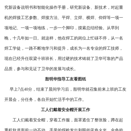
究新设备说明书和智能化操作手册，研究新设备、新技术，对起重
机的焊接工艺参数、焊接方法、平焊、立焊、横焊、仰焊等一项一
项地记、一项一项地练，一步一个脚印，摸索总结经验。从早到
晚，十几年如一日。就这样，他在焊工的岗位上忙碌不停，从一名
焊工学徒，一路不断地学习和提升，成长为一名专业的焊工技师，
现在已经升任双梁十班班长，用过硬的技术铸就了卫华可靠的产品
品质，参与和见证了卫华的发展与成长。
殷明华指导工友看图纸
早上7点40分，结束了晨间学习后，殷明华就召集前来上班的工友
开晨会，分任务，各自开始忙活手中的工作。
工人们戴着安全帽开展工作
工人们戴着安全帽，穿着工作服，面罩遮住了整张脸，蹲在起
重机轨道面前一动不动。手里的焊枪发出刺眼的蓝色火光，金色的