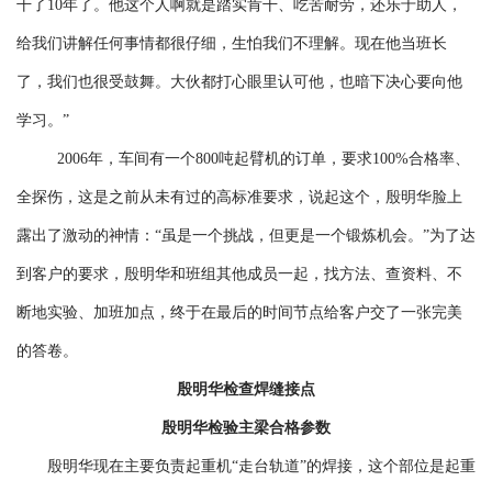
干了10年了。他这个人啊就是踏实肯干、吃苦耐劳，还乐于助人，
给我们讲解任何事情都很仔细，生怕我们不理解。现在他当班长
了，我们也很受鼓舞。大伙都打心眼里认可他，也暗下决心要向他
学习。”
2006年，车间有一个800吨起臂机的订单，要求100%合格率、
全探伤，这是之前从未有过的高标准要求，说起这个，殷明华脸上
露出了激动的神情：“虽是一个挑战，但更是一个锻炼机会。”为了达
到客户的要求，殷明华和班组其他成员一起，找方法、查资料、不
断地实验、加班加点，终于在最后的时间节点给客户交了一张完美
的答卷。
殷明华检查焊缝接点
殷明华检验主梁合格参数
殷明华现在主要负责起重机“走台轨道”的焊接，这个部位是起重