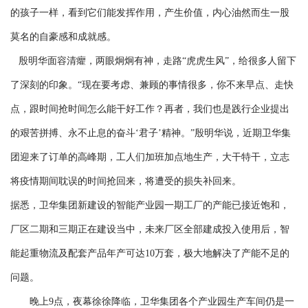
的孩子一样，看到它们能发挥作用，产生价值，内心油然而生一股
莫名的自豪感和成就感。
殷明华面容清癯，两眼炯炯有神，走路“虎虎生风”，给很多人留下
了深刻的印象。“现在要考虑、兼顾的事情很多，你不来早点、走快
点，跟时间抢时间怎么能干好工作？再者，我们也是践行企业提出
的艰苦拼搏、永不止息的奋斗‘君子’精神。”殷明华说，近期卫华集
团迎来了订单的高峰期，工人们加班加点地生产，大干特干，立志
将疫情期间耽误的时间抢回来，将遭受的损失补回来。
据悉，卫华集团新建设的智能产业园一期工厂的产能已接近饱和，
厂区二期和三期正在建设当中，未来厂区全部建成投入使用后，智
能起重物流及配套产品年产可达10万套，极大地解决了产能不足的
问题。
晚上9点，夜幕徐徐降临，卫华集团各个产业园生产车间仍是一