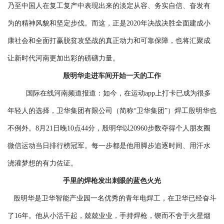
乃至中国人在复工复产中表现出来的淡定从容、务实自信、奋发有
为的精神风貌和坚定步伐。而这，正是2020年决战决胜全面建成小
康社会和全面打赢脱贫攻坚战的真正动力和可靠保障，也将汇聚成
让新时代河南更加出彩的磅礴力量。
殷明华走进车间开始一天的工作
国际在线河南频道报道：如今，在运动app上打卡已成为很多
年轻人的选择，卫华集团有限公司（简称“卫华集团”）焊工殷明华也
不例外。8月21日晚10点44分，殷明华以20960步数夺得个人朋友圈
微信运动当日排行榜冠军。每一步都是他用脚步追逐时间、用汗水
浇灌梦想的有力佐证。
手里的焊枪发出刺眼的蓝色火光
殷明华是卫华智能产业园一名优秀的青年电焊工，在卫华已经奋斗
了16年。他从小活干起，兢兢业业，手持焊枪，锲而不舍于火星烟