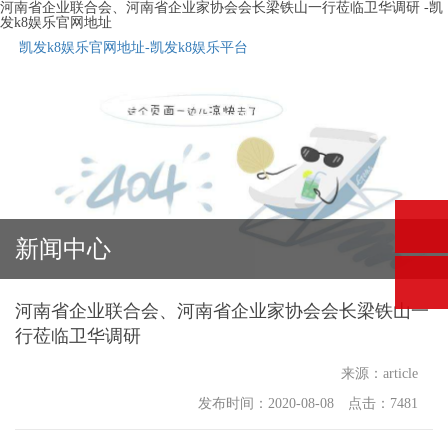
河南省企业联合会、河南省企业家协会会长梁铁山一行莅临卫华调研 -凯
发k8娱乐官网地址
凯发k8娱乐官网地址-凯发k8娱乐平台
新闻中心
河南省企业联合会、河南省企业家协会会长梁铁山一
行莅临卫华调研
来源：article
发布时间：2020-08-08 点击：7481