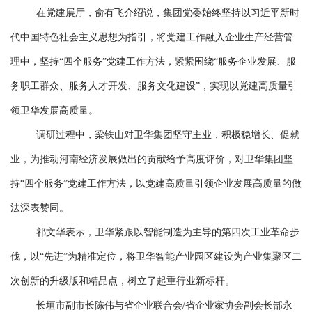
在党建展厅，俞有飞介绍说，集团党委始终坚持以习近平新时
代中国特色社会主义思想为指引，将党建工作融入企业生产经营管
理中，坚持“四个服务”党建工作方法，紧紧围绕“服务企业发展、服
务职工群众、服务人才开发、服务文化建设”，实现以党建高质量引
领卫华发展高质量。
调研过程中，梁铁山对卫华集团坚守主业，积极稳增长、促就
业，为推动河南经济发展做出的贡献给予高度评价，对卫华集团坚
持“四个服务”党建工作方法，以党建高质量引领企业发展高质量的做
法深表赞同。
祁文华表示，卫华紧跟以智能制造为主导的第四次工业革命步
伐，以“先进”为精准定位，将卫华智能产业园区建设为产业集聚区二
次创新的升级版和精品点，树立了起重行业新标杆。
长垣市副市长陈伟与省企业联合会/省企业家协会副会长郜永