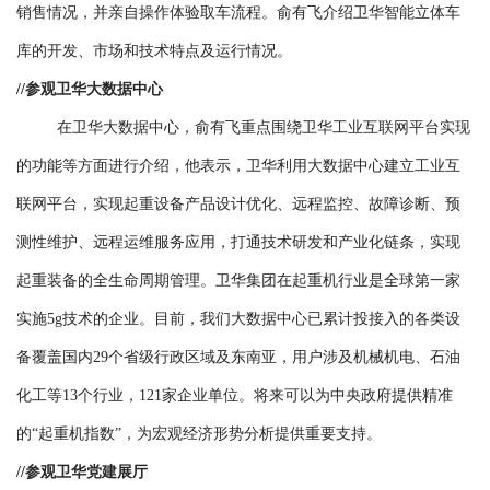
销售情况，并亲自操作体验取车流程。俞有飞介绍卫华智能立体车
库的开发、市场和技术特点及运行情况。
/
/
参观卫华大数据中心
在卫华大数据中心，
俞有飞重点围绕卫华工业互联网平台实现
的功能等方面进行介绍，他表示，
卫华利用大数据中心建立工业互
联网平台，实现起重设备产品设计优化、远程监控、故障诊断、预
测性维护、远程运维服务应用，打通技术研发和产业化链条，实现
起重装备的全生命周期管理。
卫华集团在起重机行业是全球第一家
实施5g技术的企业。目前，我们大数据中心已累计投接入的各类设
备覆盖国内29个省级行政区域及东南亚，用户涉及机械机电、石油
化工等13个行业，121家企业单位。
将来可以为中央政府提供精准
的“起重机指数”，为宏观经济形势分析提供重要支持。
/
/
参观卫华党建展厅