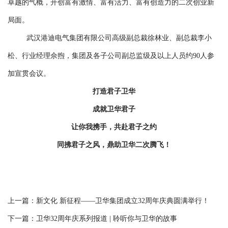
卓越的气概，开创富有激情、富有活力、富有创造力的二次创业新
局面。
武汉港迪电气集团有限公司高级副总裁徐林业、副总裁李小
松、行业经理佘煦，集团及各子公司副总监级及以上人员约90人参
加宣贯会议。
打造君子卫华
成就卫华君子
让你我携手，共赴君子之约
同拂君子之风，鼎助卫华二次腾飞！
上一篇：
新文化 新征程——卫华集团成立32周年庆典圆满举行！
下一篇：
卫华32周年庆系列报道 | 聆听你与卫华的故事