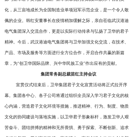
化，从三亩地成长为全国制造业单项冠军示范企业，是一个令人敬
佩的企业。韩红安董事长在疫情稍加缓解之际，亲自莅临武汉港迪
电气集团深入交流合作，更是以实际行动传承与弘扬了卫华的君子
精神。今后，武汉港迪电气集团将与卫华加强文化交流，在技术、
产品、市场及服务等方面进行全方位合作，开启合作共赢的新篇
章，为“创卫华国际品牌、兴中华民族工业”作出应有的贡献。
集团常务副总裁苗红主持会议
宣贯仪式结束后，卫华集团君子文化宣贯活动将正式拉开序
幕。集团各中心、各子公司将通过组织全员深入学习君子文化的核
心内涵，营造君子文化环境等措施，推进精神、行为、制度、物质
文化的协同建设与落地实施，以卫华君子形象标杆，激发卫华人艰
苦奋斗、团结拼搏的精神和无所畏惧、勇于探索、不断创新、追求