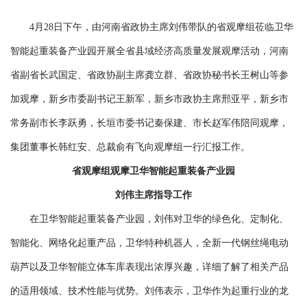
4月28日下午，由河南省政协主席刘伟带队的省观摩组莅临卫华
智能起重装备产业园开展全省县域经济高质量发展观摩活动，河南
省副省长武国定、省政协副主席龚立群、省政协秘书长王树山等参
加观摩，新乡市委副书记王新军，新乡市政协主席邢亚平，新乡市
常务副市长李跃勇，长垣市委书记秦保建、市长赵军伟陪同观摩，
集团董事长韩红安、总裁俞有飞向观摩组一行汇报工作。
省观摩组观摩卫华智能起重装备产业园
刘伟主席指导工作
在卫华智能起重装备产业园，刘伟对卫华的绿色化、定制化、
智能化、网络化起重产品，卫华特种机器人，全新一代钢丝绳电动
葫芦以及卫华智能立体车库表现出浓厚兴趣，详细了解了相关产品
的适用领域、技术性能与优势。刘伟表示，卫华作为起重行业的龙