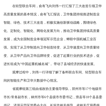
在轻型联合车间，俞有飞向刘伟一行汇报了三大改造引领卫华
高质量发展的基本情况，俞有飞汇报说，卫华集团持续推进制造业
智能、绿色、技术三大改造，积极实施创新驱动战略，围绕绿色
化、定制化、智能化、网络化发展方向，推动卫华集团持续高质量
发展，成为全国制造业单项冠军示范企业，蝉联中国机械工业百
强。实现了从卫华制造向卫华创造转变、从卫华速度向卫华质量转
变、从卫华产品向卫华品牌转变，促进了起重行业的技术进步，促
进长垣成为“中国起重机械名城”， 带动了县域经济的快速发展。
观摩过程中，刘伟一行详细了解了备料联合车间、轻型联合车
间的智能生产和卫华大数据中心情况。
省观摩组第三组由省政协主要领导带队，郑州市等17个地级市
市长/常务副市长，林州市等6个县级市市委书记，滑县等18个县县委
书记，济源示范区管委会主任，长垣市相关领导，省相关厅局委领