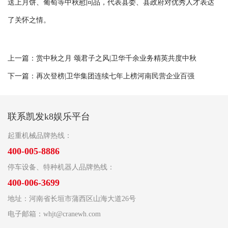
送上月饼、葡萄等中秋慰问品，代表县委、县政府对优秀人才表达
了关怀之情。
上一篇：
赏中秋之月 颂君子之风|卫华千余业务精英共度中秋
下一篇：
再次登榜|卫华集团连续七年上榜河南民营企业百强
联系凯发k8娱乐平台
起重机械品牌热线：
400-005-8886
停车设备、特种机器人品牌热线：
400-006-3699
地址：河南省长垣市蒲西区山海大道26号
电子邮箱：
whjt@cranewh.com