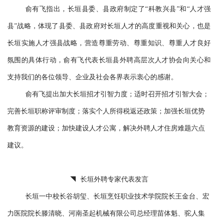
俞有飞指出，长垣县委、县政府制定了“科教兴县”和“人才强
县”战略，体现了县委、县政府对长垣人才的高度重视和关心，也是
长垣实施人才强县战略，营造尊重劳动、尊重知识、尊重人才良好
氛围的具体行动，俞有飞代表长垣县外聘高层次人才协会向关心和
支持我们的各位领导、企业及社会各界表示衷心的感谢。
俞有飞提出加大长垣招才引智力度；适时召开招才引智大会；
完善长垣职称评审制度；落实个人所得税返还政策；加强长垣优势
教育资源的建设；加快建设人才公寓，解决外聘人才住房难题六点
建议。
◥ 长垣外聘专家代表发言
长垣一中校长谷胡玺、长垣烹饪职业技术学院院长王金台、宏
力医院院长滕清晓、河南圣起机械有限公司总经理苗体魁、驼人集