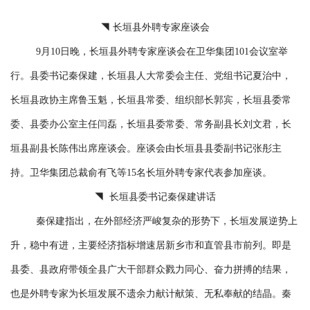
◥ 长垣县外聘专家座谈会
9月10日晚，长垣县外聘专家座谈会在卫华集团101会议室举
行。县委书记秦保建，长垣县人大常委会主任、党组书记夏治中，
长垣县政协主席鲁玉魁，长垣县常委、组织部长郭宾，长垣县委常
委、县委办公室主任闫磊，长垣县委常委、常务副县长刘文君，长
垣县副县长陈伟出席座谈会。座谈会由长垣县县委副书记张彤主
持。卫华集团总裁俞有飞等15名长垣外聘专家代表参加座谈。
◥ 长垣县委书记秦保建讲话
秦保建指出，在外部经济严峻复杂的形势下，长垣发展逆势上
升，稳中有进，主要经济指标增速居新乡市和直管县市前列。即是
县委、县政府带领全县广大干部群众戮力同心、奋力拼搏的结果，
也是外聘专家为长垣发展不遗余力献计献策、无私奉献的结晶。秦