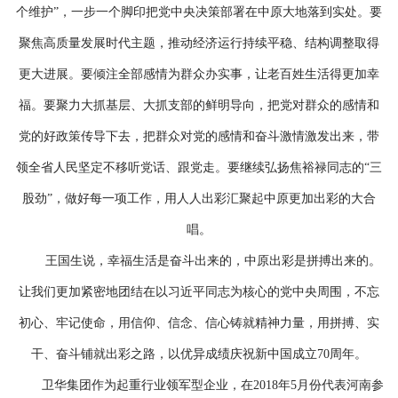
个维护”，一步一个脚印把党中央决策部署在中原大地落到实处。要
聚焦高质量发展时代主题，推动经济运行持续平稳、结构调整取得
更大进展。要倾注全部感情为群众办实事，让老百姓生活得更加幸
福。要聚力大抓基层、大抓支部的鲜明导向，把党对群众的感情和
党的好政策传导下去，把群众对党的感情和奋斗激情激发出来，带
领全省人民坚定不移听党话、跟党走。要继续弘扬焦裕禄同志的“三
股劲”，做好每一项工作，用人人出彩汇聚起中原更加出彩的大合
唱。
王国生说，幸福生活是奋斗出来的，中原出彩是拼搏出来的。
让我们更加紧密地团结在以习近平同志为核心的党中央周围，不忘
初心、牢记使命，用信仰、信念、信心铸就精神力量，用拼搏、实
干、奋斗铺就出彩之路，以优异成绩庆祝新中国成立70周年。
卫华集团作为起重行业领军型企业，在2018年5月份代表河南参