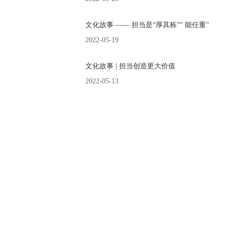
文化故事 —— 担当是“厚其栋”“ 能任重”
2022-05-19
文化故事 | 担当创造更大价值  
2022-05-13