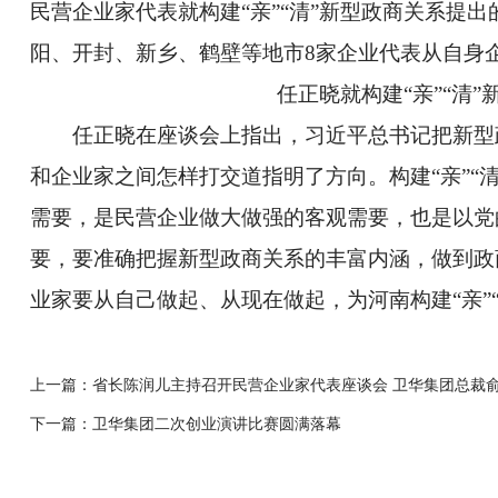
民营企业家代表就构建“亲”“清”新型政商关系提
阳、开封、新乡、鹤壁等地市
8
家企业代表从自身
任正晓就构建“亲”“清
任正晓在座谈会上指出，习近平总书记把新型政
和企业家之间怎样打交道指明了方向。构建“亲”“
需要，是民营企业做大做强的客观需要，也是以党
要，要准确把握新型政商关系的丰富内涵，做到政商
业家要从自己做起、从现在做起，为河南构建“亲”
上一篇：
省长陈润儿主持召开民营企业家代表座谈会 卫华集团总裁
下一篇：
卫华集团二次创业演讲比赛圆满落幕