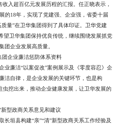
售收入超百亿元发展历程的汇报。任正晓表示，
展的
18
年，实现了党建强、企业强，省委十届
高质量”在卫华集团得到了具体印证。卫华党建
，希望卫华集团保持优良传统，继续围绕发展抓党
集团企业发展高质量。
集团企业廉洁惩防体系资料
企业廉洁“以案促改”案例展示及《零度容忍》企
廉洁自律，是企业发展的关键环节，也是构
的蛀虫挖出来，推动企业健康发展，让卫华发展的
清”新型政商关系意见和建议
长垣县构建“亲”“清”新型政商关系工作经验及