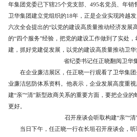
年集团党委已下辖
25
个党支部、
495
名党员、年销
卫华集团建立党组织的
18
年，正是企业实现跨越发
六次全会提出的“以党的建设高质量推动经济发展
的“四个服务”经验，把党的建设工作做到了实处
建，抓好党建促发展，以党的建设高质量推动卫华
省纪委书记任正晓翻阅卫华
在企业廉洁展区，任正晓一行观看了卫华集团
业廉洁惩防体系资料。他表示，企业发展高度重视
建“亲”“清”新型政商关系的重要方面，要把企业
更好。
召开座谈会听取构建“亲”“
当日下午，任正晓一行在长垣召开座谈会，听取