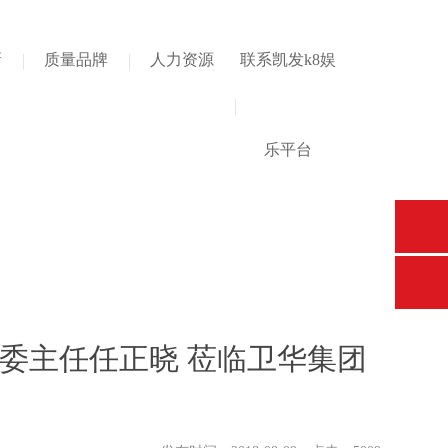
新
质量品牌
人力资源
联系凯发k8娱
乐平台
委主任任正晓 莅临卫华集团