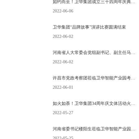
如约而至！卫华集团成立三十四周年庆典大会隆重召开！
2022-06-06
卫华集团“品牌故事”演讲比赛圆满结束
2022-06-02
河南省人大常委会党组副书记、副主任马懿一行莅临卫华调研
2022-06-02
许昌市党政考察团莅临卫华智能产业园考察调研
2022-06-01
如火如荼！卫华集团34周年庆文体活动火热开赛
2022-05-27
河南省委书记楼阳生莅临卫华智能产业园调研
2022-05-25