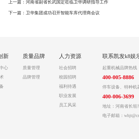
上一篇：
河南省副省长武国定莅临卫华调研指导工作
下一篇：
卫华集团成功召开智能车库代理商会议
创新
质量品牌
人力资源
联系凯发k8娱
中心
质量管理
社会招聘
起重机械品牌热线
400-005-8886
术
品牌管理
校园招聘
备
福利待遇
停车设备、特种机
职业发展
400-006-3699
员工风采
地址：河南省长垣
电子邮箱：
whjt@c