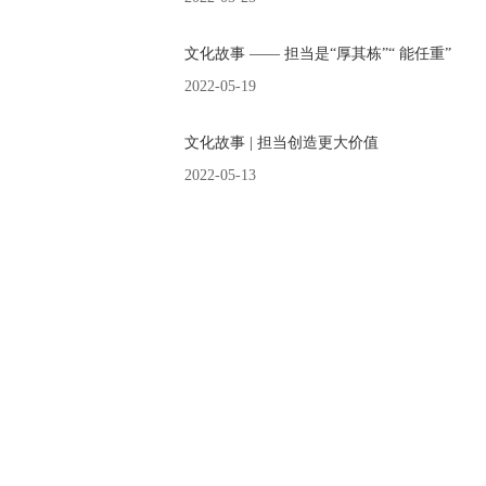
文化故事 —— 担当是“厚其栋”“ 能任重”
2022-05-19
文化故事 | 担当创造更大价值  
2022-05-13