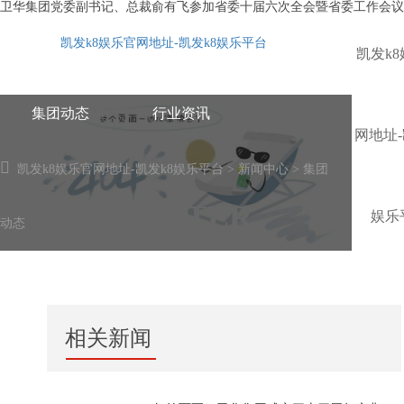
卫华集团党委副书记、总裁俞有飞参加省委十届六次全会暨省委工作会议 
凯发k8娱乐官网地址-凯发k8娱乐平台
凯发k
集团动态
行业资讯
网地址-
凯发k8娱乐官网地址-凯发k8娱乐平台
>
新闻中心
>
集团
NEWS CENTER
娱乐
动态
新闻中心
相关新闻