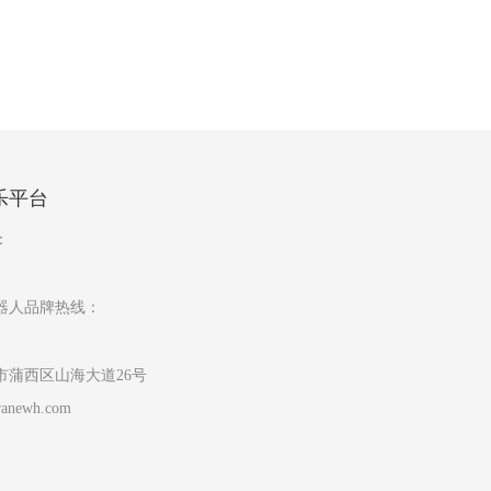
乐平台
：
器人品牌热线：
市蒲西区山海大道26号
ranewh.com