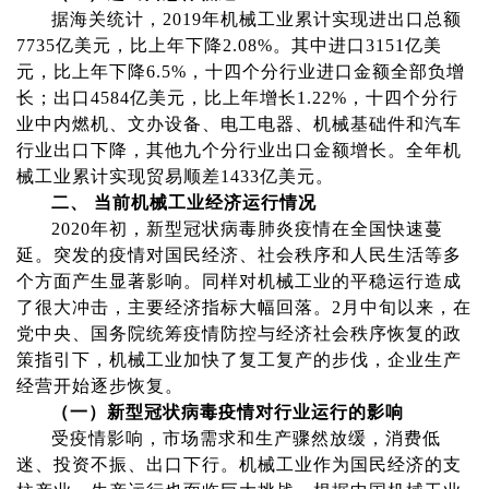
据海关统计，2019年机械工业累计实现进出口总额
7735亿美元，比上年下降2.08%。其中进口3151亿美
元，比上年下降6.5%，十四个分行业进口金额全部负增
长；出口4584亿美元，比上年增长1.22%，十四个分行
业中内燃机、文办设备、电工电器、机械基础件和汽车
行业出口下降，其他九个分行业出口金额增长。全年机
械工业累计实现贸易顺差1433亿美元。
二、 当前机械工业经济运行情况
2020
年初，新型冠状病毒肺炎疫情在全国快速蔓
延。突发的疫情对国民经济、社会秩序和人民生活等多
个方面产生显著影响。同样对机械工业的平稳运行造成
了很大冲击，主要经济指标大幅回落。2月中旬以来，在
党中央、国务院统筹疫情防控与经济社会秩序恢复的政
策指引下，机械工业加快了复工复产的步伐，企业生产
经营开始逐步恢复。
（一）新型冠状病毒疫情对行业运行的影响
受疫情影响，市场需求和生产骤然放缓，消费低
迷、投资不振、出口下行。机械工业作为国民经济的支