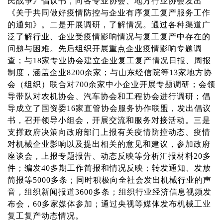
民战争》倡议书，向各专业协会、地方行业协会发出
《关于共同做好疫情防控与企业有序复工复产服务工作
的通知》。二是开展调研，了解情况。通过各种渠道广
泛了解行业、企业受疫情影响情况与复工复产中存在的
问题与困难。先后组织开展重点企业疫情影响专题调
查；与18家专业协会建立企业复工复产情况日报、周报
制度，涵盖企业8200余家；与山东经信院等13家地方协
会（组织）联合对700余家中小企业开展专题调研；会领
导带队对农机协会、汽车协会和工程协会进行调研；倡
导成立了国资委16家直管协会服务协作联盟，发出倡议
书，召开领导小组会，开展交流和服务对接活动。三是
支撑政府决策向政府部门上报有关疫情防控动态、疫情
对机械企业影响以及提出相关的意见和建议，参加政府
座谈会，上报专题报告、动态反映等分析汇报材料20多
件；编发40多期工作简报和情况反映；转发通知、发放
简报等5000多条；同时积极向全社会发出机械行业的声
音，组织新闻报道3600多条；组织行业经济信息视频发
布会，60多家媒体参加；通过央视等媒体发布机械工业
复工复产动态情况。