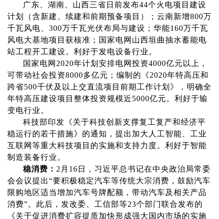
广东、湖南、山西三省日前发布44个火电项目建设
计划（含新建、续建和前期预备项目）；云南新增800万
千瓦风电、300万千瓦光伏布局与建设；华能160万千瓦
风电大基地项目获核准；国家电网山西垣曲抽水蓄能电
站工程开工建设。利好于发电设备行业。
国家电网2020年计划安排电网投资4000亿元以上，
可带动社会投资8000多亿元；编制的《2020年特高压和
跨省500千伏及以上交直流项目前期工作计划》，明确全
年特高压建设项目整体投资规模近5000亿元。利好于输
变电行业。
科技部印发《关于科技创新支撑复工复产和经济平
稳运行的若干措施》的通知，提出加大人工智能、工业
互联网等重大科技项目的实施和支持力度。利好于智能
制造装备行业。
稳消费：
2
月16日，习近平总书记在中央政治局常委
会会议提出“要积极稳定汽车等传统大宗消费，鼓励汽车
限购地区适当增加汽车号牌配额，带动汽车及相关产品
消费”。此后，发改委、工信部等23个部门联合发布的
《关于促进消费扩容提质加快形成强大国内市场的实施