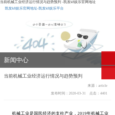
当前机械工业经济运行情况与趋势预判 -凯发k8娱乐官网地址
凯发k8娱乐官网地址-凯发k8娱乐平台
新闻中心
当前机械工业经济运行情况与趋势预判
来源：article
发布时间：2020-03-31 点击：4401
机械工业是国民经济的支柱产业，2019年机械工业