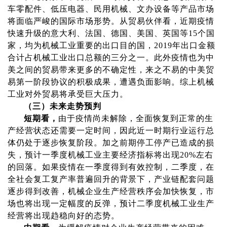
车零配件、低压电器、民用机械、文办设备等产品市场
将面临严峻的国际市场形势。从贸易伙伴看，近期疫情
快速升级的意大利、法国、德国、美国、英国等15个国
家，均为机械工业重要的出口目的国，2019年出口金额
合计占机械工业出口总额的三分之一。此外疫情也为中
美之间的贸易带来更多的不确定性，来之不易的中美贸
易第一阶段协议的积极成果，遭遇负面影响。综上机械
工业对外贸易将承受巨大压力。
（三）未来走势预判
短期看，
由于疫情尚未解除，全面恢复到正常的生
产经营状态还需要一定时间，因此近一时期行业运行总
体仍处于逐步恢复阶段。加之前期停工停产已造成的损
失，预计一季度机械工业主要经济指标将出现20%左右
的回落。如果疫情在一季度得到有效控制，二季度，在
全社会复工复产率普遍回升的背景下，产业链配套问题
逐步得到改善，机械企业生产经营秩序会加快恢复，市
场也将出现一定幅度的反弹，预计二季度机械工业生产
经营将出现趋稳向好的态势。