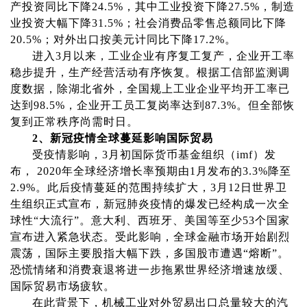
产投资同比下降24.5%，其中工业投资下降27.5%，制造
业投资大幅下降31.5%；社会消费品零售总额同比下降
20.5%；对外出口按美元计同比下降17.2%。
进入3月以来，工业企业有序复工复产，企业开工率
稳步提升，生产经营活动有序恢复。根据工信部监测调
度数据，除湖北省外，全国规上工业企业平均开工率已
达到98.5%，企业开工员工复岗率达到87.3%。但全部恢
复到正常秩序尚需时日。
2
、新冠疫情全球蔓延影响国际贸易
受疫情影响，3月初国际货币基金组织（imf）发
布， 2020年全球经济增长率预期由1月发布的3.3%降至
2.9%。此后疫情蔓延的范围持续扩大，3月12日世界卫
生组织正式宣布，新冠肺炎疫情的爆发已经构成一次全
球性“大流行”。意大利、西班牙、美国等至少53个国家
宣布进入紧急状态。受此影响，全球金融市场开始剧烈
震荡，国际主要股指大幅下跌，多国股市遭遇“熔断”。
恐慌情绪和消费衰退将进一步拖累世界经济增速放缓、
国际贸易市场疲软。
在此背景下，机械工业对外贸易出口总量较大的汽