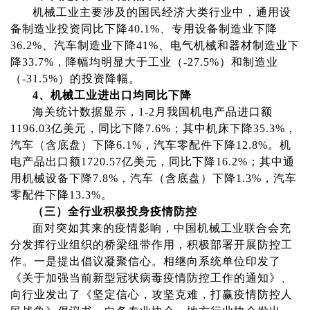
机械工业主要涉及的国民经济大类行业中，通用设
备制造业投资同比下降40.1%、专用设备制造业下降
36.2%、汽车制造业下降41%、电气机械和器材制造业下
降33.7%，降幅均明显大于工业（-27.5%）和制造业
（-31.5%）的投资降幅。
4
、机械工业进出口均同比下降
海关统计数据显示，1-2月我国机电产品进口额
1196.03亿美元，同比下降7.6%；其中机床下降35.3%，
汽车（含底盘）下降6.1%，汽车零配件下降12.8%。机
电产品出口额1720.57亿美元，同比下降16.2%；其中通
用机械设备下降7.8%，汽车（含底盘）下降1.3%，汽车
零配件下降13.3%。
（三）全行业积极投身疫情防控
面对突如其来的疫情影响，中国机械工业联合会充
分发挥行业组织的桥梁纽带作用，积极部署开展防控工
作。一是提出倡议凝聚信心。相继向系统单位印发了
《关于加强当前新型冠状病毒疫情防控工作的通知》、
向行业发出了《坚定信心，攻坚克难，打赢疫情防控人