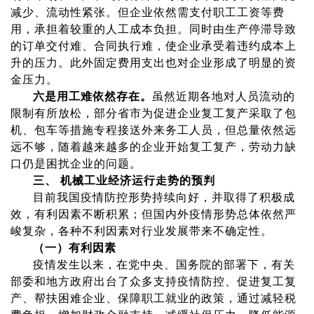
减少、流动性紧张。但企业依然需支付职工工资等费
用，承担着较重的人工成本负担。同时由生产停滞导致
的订单交付难、合同执行难，使企业承受着违约成本上
升的压力。此外固定费用支出也对企业形成了明显的资
金压力。
六是用工难依然存在。
虽然近期各地对人员流动的
限制有所放松，部分省市为促进企业复工复产采取了包
机、包车等措施专程接送外来务工人员，但总量依然远
远不够，随着越来越多的企业开始复工复产，劳动力缺
口仍是困扰企业的问题。
三、 机械工业经济运行走势的预判
目前我国疫情防控形势持续向好，并取得了积极成
效，有利因素不断积累；但国内外疫情形势总体依然严
峻复杂，各种不利因素对行业发展带来不确定性。
（一）有利因素
疫情发生以来，在党中央、国务院的部署下，有关
部委和地方政府出台了众多支持疫情防控、促进复工复
产、帮扶困难企业、保障职工就业的政策，通过减轻税