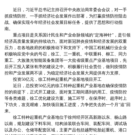
近日，习近平总书记主持召开中央政治局常委会会议，对一手
抓疫情防控、一手抓经济社会发展作出部署，为打赢疫情防控阻击
战、确保实现今年经济社会发展目标任务，提供了思想和行动指
南。
重点项目是关系国计民生和产业命脉领域的“定海神针”，是引领
经济高质量发展的持续动力。面对新冠肺炎疫情和经济发展的双重
压力，在各地政府的积极推动下和支持下，中国工程机械行业企业
积极响应党中央的号召，徐工、三一重机、中联重科、柳工、同力
重工、大族激光智能装备集团等一大批省级重点产业基地项目，先
后开工投入紧张有序的建设之中。积极履行社会责任，做到疫情防
控和产业发展两不误，为稳定经济社会发展大局提供有力支撑。
投资50亿元，徐工特种起重机产业基地项目开工
近日，总投资50亿元的徐工特种起重机产业基地在确保疫情防
控的前提下，正式开工建设。面对复工期间遇到的用工、疫情防控
等各类难题，徐工优化建设方案、施工环节，在保序时、超序时上
下功夫，攻克艰难，加快项目施工进度，力争把失去的一个月"追"回
来。
徐工特种起重机产业基地位于徐州经开区高新路以东、杨山路
以南，规划建设下料车间、结构涂装联合车间、装配车间、调试场
以及办公、仓储等配套区域，主要产品包括越野轮胎起重机、港口