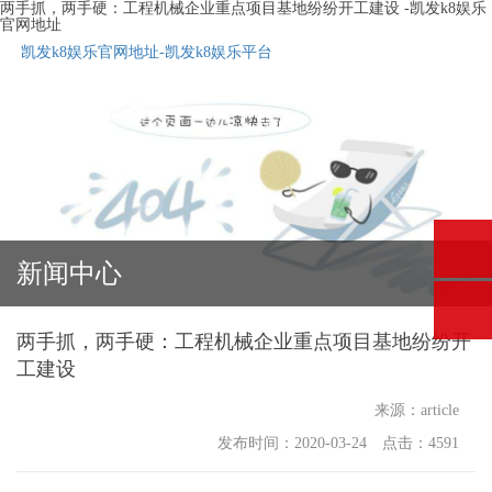
两手抓，两手硬：工程机械企业重点项目基地纷纷开工建设 -凯发k8娱乐
官网地址
凯发k8娱乐官网地址-凯发k8娱乐平台
新闻中心
两手抓，两手硬：工程机械企业重点项目基地纷纷开
工建设
来源：article
发布时间：2020-03-24 点击：4591