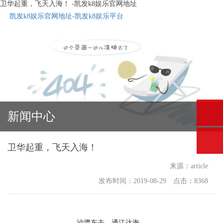
卫华起重，飞天入海！ -凯发k8娱乐官网地址
凯发k8娱乐官网地址-凯发k8娱乐平台
新闻中心
卫华起重，飞天入海！
来源：article
发布时间：2019-08-29 点击：8368
沙澧东去，通江达海。