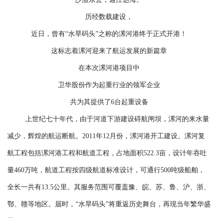
历经数载建设，
近日，曾有“水旱码头”之称的漯河港终于正式开港！
这标志着漯河迎来了航运发展的新篇章
在本次漯河港项目中
卫华股份作为起重行业的领军企业
共为其提供了6台起重设备
上世纪七十年代，由于河道下游建设碍航闸坝，漯河的来水量
减少，辉煌的航运断航。2011年12月份，漯河港开工建设。漯河复
航工程包括漯河港工程和航道工程，占地面积522.3亩，设计年吞吐
量460万吨，航道工程按四级航道标准设计，可通行500吨级船舶，
全长一共有13.5公里。其服务范围可覆盖豫、皖、苏、鲁、沪、浙、
鄂、赣等地区。届时，“水旱码头”将重返历史舞台，再现当年繁华盛