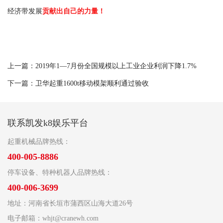
经济带发展
贡献出自己的力量！
上一篇：
2019年1—7月份全国规模以上工业企业利润下降1.7%
下一篇：
卫华起重1600t移动模架顺利通过验收
联系凯发k8娱乐平台
起重机械品牌热线：
400-005-8886
停车设备、特种机器人品牌热线：
400-006-3699
地址：河南省长垣市蒲西区山海大道26号
电子邮箱：
whjt@cranewh.com