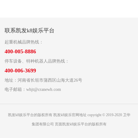
联系凯发k8娱乐平台
起重机械品牌热线：
400-005-8886
停车设备、特种机器人品牌热线：
400-006-3699
地址：河南省长垣市蒲西区山海大道26号
电子邮箱：
whjt@cranewh.com
凯发k8娱乐平台的版权所有 凯发k8娱乐官网地址 copyright © 2019-2020 卫华
集团有限公司 页面凯发k8娱乐平台的版权所有