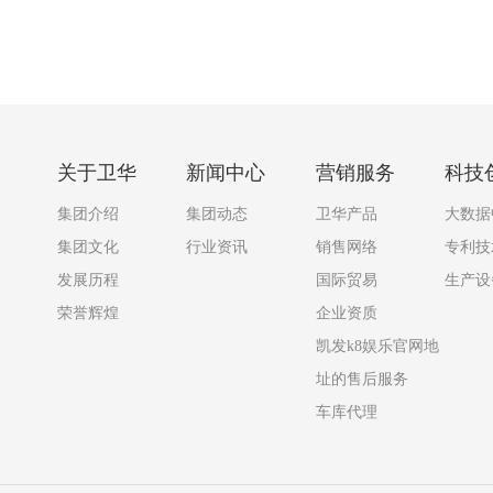
关于卫华
新闻中心
营销服务
科技
集团介绍
集团动态
卫华产品
大数据
集团文化
行业资讯
销售网络
专利技
发展历程
国际贸易
生产设
荣誉辉煌
企业资质
凯发k8娱乐官网地
址的售后服务
车库代理