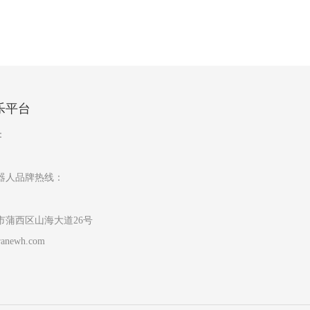
乐平台
：
器人品牌热线：
市蒲西区山海大道26号
ranewh.com